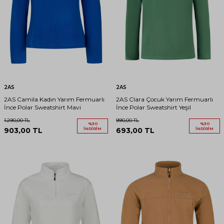
2AS
2AS
2AS Camila Kadın Yarım Fermuarlı
2AS Clara Çocuk Yarım Fermuarlı
İnce Polar Sweatshirt Mavi
İnce Polar Sweatshirt Yeşil
1.290,00
TL
990,00
TL
%
30
%
30
903,00
TL
İNDIRIM
693,00
TL
İNDIRIM