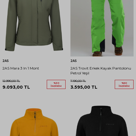
2AS
2AS
2AS Mara 3 In 1 Mont
2AS Trovit Erkek Kayak Pantolonu
Petrol Yeşil
12.990,00
TL
7.190,00
TL
%
30
%
50
9.093,00
TL
İNDIRIM
3.595,00
TL
İNDIRIM