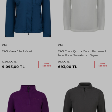
2AS
2AS
2AS Mara 3 In 1 Mont
2AS Clara Çocuk Yarım Fermuarlı
İnce Polar Sweatshirt Beyaz
12.990,00
TL
990,00
TL
%
30
%
30
9.093,00
TL
İNDIRIM
693,00
TL
İNDIRIM