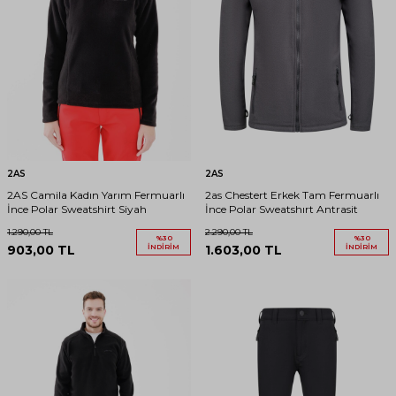
2AS
2AS
2AS Camila Kadın Yarım Fermuarlı
2as Chestert Erkek Tam Fermuarlı
İnce Polar Sweatshirt Siyah
İnce Polar Sweatshırt Antrasit
1.290,00
TL
2.290,00
TL
%
30
%
30
903,00
TL
İNDIRIM
1.603,00
TL
İNDIRIM