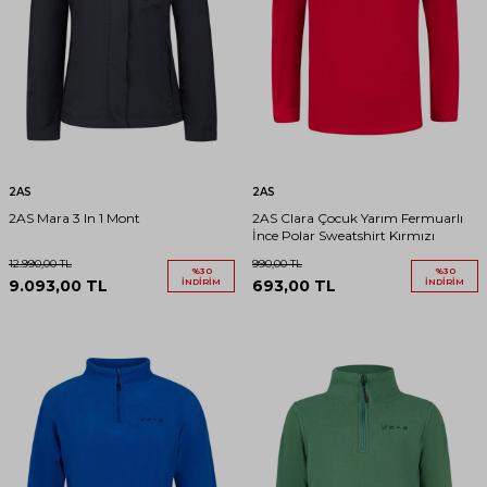
2AS
2AS
2AS Mara 3 In 1 Mont
2AS Clara Çocuk Yarım Fermuarlı
İnce Polar Sweatshirt Kırmızı
12.990,00
TL
990,00
TL
%
30
%
30
9.093,00
TL
İNDIRIM
693,00
TL
İNDIRIM