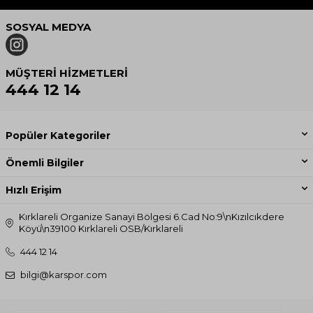
SOSYAL MEDYA
MÜŞTERI HIZMETLERI
444 12 14
Popüler Kategoriler
Önemli Bilgiler
Hızlı Erişim
Kırklareli Organize Sanayi Bölgesi 6.Cad No:9\nKızılcıkdere
Köyü\n39100 Kırklareli OSB/Kırklareli
444 12 14
bilgi@karspor.com