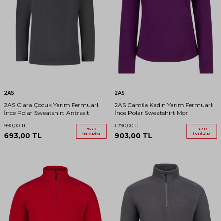
2AS
2AS
2AS Clara Çocuk Yarım Fermuarlı
2AS Camila Kadın Yarım Fermuarlı
İnce Polar Sweatshirt Antrasit
İnce Polar Sweatshirt Mor
990,00
TL
1.290,00
TL
%
30
%
30
693,00
TL
İNDIRIM
903,00
TL
İNDIRIM