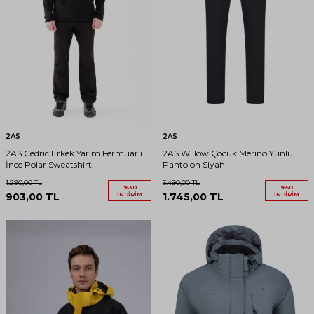
2AS
2AS
2AS Cedric Erkek Yarım Fermuarlı
2AS Wıllow Çocuk Merino Yünlü
İnce Polar Sweatshirt
Pantolon Siyah
1.290,00
TL
3.490,00
TL
%
30
%
50
903,00
TL
İNDIRIM
1.745,00
TL
İNDIRIM