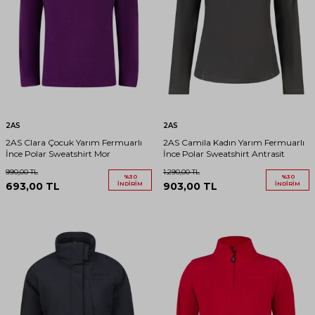
2AS
2AS
2AS Clara Çocuk Yarım Fermuarlı
2AS Camila Kadın Yarım Fermuarlı
İnce Polar Sweatshirt Mor
İnce Polar Sweatshirt Antrasit
990,00
TL
1.290,00
TL
%
30
%
30
693,00
TL
İNDIRIM
903,00
TL
İNDIRIM