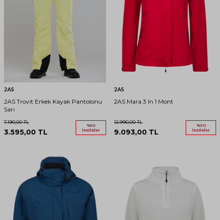
2AS
2AS
2AS Trovit Erkek Kayak Pantolonu
2AS Mara 3 In 1 Mont
Sarı
7.190,00
TL
12.990,00
TL
%
50
%
30
3.595,00
TL
İNDIRIM
9.093,00
TL
İNDIRIM