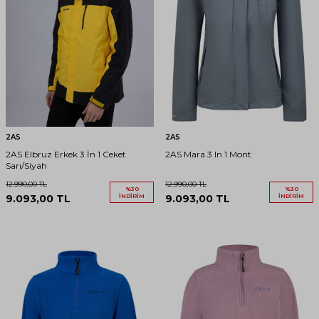
2AS
2AS
2AS Elbruz Erkek 3 İn 1 Ceket
2AS Mara 3 In 1 Mont
Sarı/Siyah
12.990,00
TL
12.990,00
TL
%
30
%
30
9.093,00
TL
İNDIRIM
9.093,00
TL
İNDIRIM