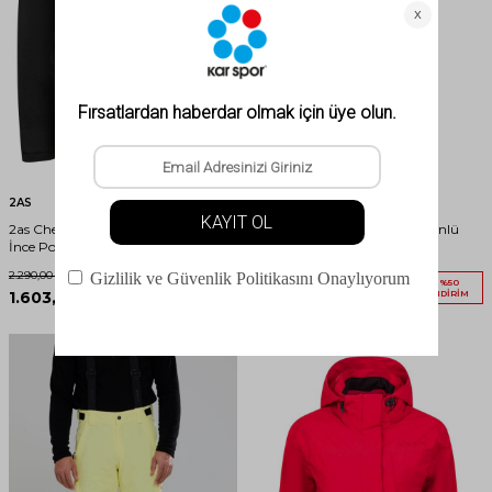
2AS
2AS
2as Chestert Erkek Tam Fermuarlı
2AS Wıllow Çocuk Merino Yünlü
İnce Polar Sweatshırt Siyah
Pantolon Antrasit
2.290,00
TL
3.490,00
TL
%
30
%
50
1.603,00
TL
İNDIRIM
1.745,00
TL
İNDIRIM