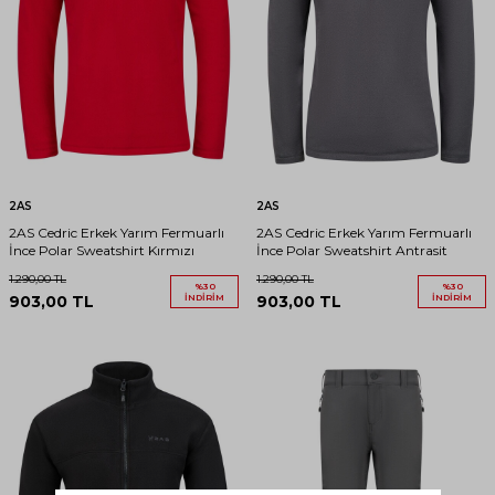
2AS
2AS
2AS Cedric Erkek Yarım Fermuarlı
2AS Cedric Erkek Yarım Fermuarlı
İnce Polar Sweatshirt Kırmızı
İnce Polar Sweatshirt Antrasit
1.290,00
TL
1.290,00
TL
%
30
%
30
903,00
TL
İNDIRIM
903,00
TL
İNDIRIM