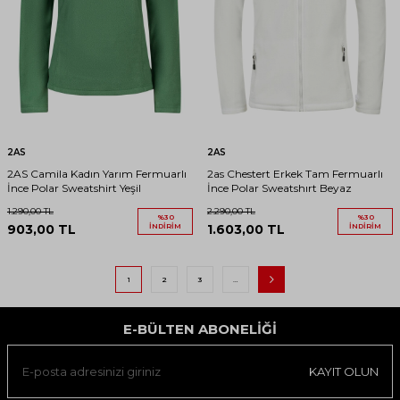
2AS
2AS
2AS Camila Kadın Yarım Fermuarlı
2as Chestert Erkek Tam Fermuarlı
İnce Polar Sweatshirt Yeşil
İnce Polar Sweatshırt Beyaz
1.290,00
TL
2.290,00
TL
%
30
%
30
903,00
TL
İNDIRIM
1.603,00
TL
İNDIRIM
1
2
3
…
E-BÜLTEN ABONELIĞI
KAYIT OLUN