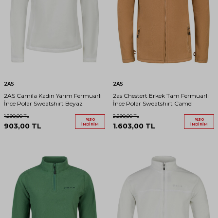
2AS
2AS
2AS Camila Kadın Yarım Fermuarlı
2as Chestert Erkek Tam Fermuarlı
İnce Polar Sweatshirt Beyaz
İnce Polar Sweatshırt Camel
1.290,00
TL
2.290,00
TL
%
30
%
30
903,00
TL
İNDIRIM
1.603,00
TL
İNDIRIM