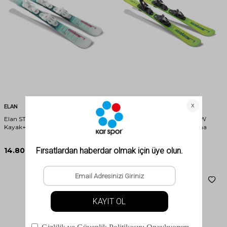
ELAN
ELAN
Elan STARR JR SHIFT Çocuk Kayak
Elan JETT JR SHIFT EL 4.5 GW
Kayak+Bağlama
Çocuk Kayak Kayak+Bağlama
14.800,00
TL
17.500,00
TL