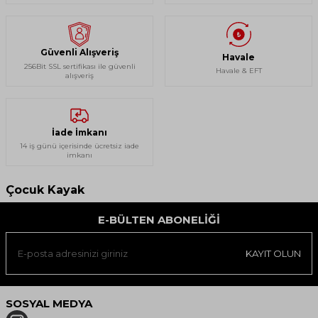
Güvenli Alışveriş
Havale
256Bit SSL sertifikası ile güvenli
Havale & EFT
alışveriş
İade İmkanı
14 iş günü içerisinde ücretsiz iade
imkanı
Çocuk Kayak
E-BÜLTEN ABONELIĞI
KAYIT OLUN
SOSYAL MEDYA