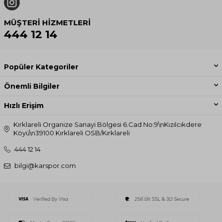
MÜŞTERI HIZMETLERI
444 12 14
Popüler Kategoriler
Önemli Bilgiler
Hızlı Erişim
Kırklareli Organize Sanayi Bölgesi 6.Cad No:9\nKızılcıkdere
Köyü\n39100 Kırklareli OSB/Kırklareli
444 12 14
bilgi@karspor.com