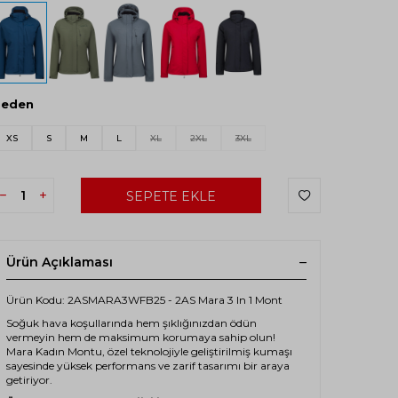
Beden
XS
S
M
L
XL
2XL
3XL
SEPETE EKLE
Ürün Açıklaması
Ürün Kodu: 2ASMARA3WFB25 - 2AS Mara 3 In 1 Mont
Soğuk hava koşullarında hem şıklığınızdan ödün
vermeyin hem de maksimum korumaya sahip olun!
Mara Kadın Montu, özel teknolojiyle geliştirilmiş kumaşı
sayesinde yüksek performans ve zarif tasarımı bir araya
getiriyor.