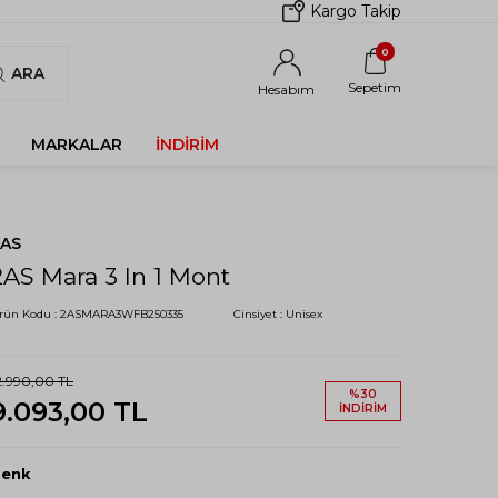
Kargo Takip
0
ARA
Sepetim
Hesabım
MARKALAR
İNDIRIM
2AS
2AS Mara 3 In 1 Mont
rün Kodu :
2ASMARA3WFB250335
Cinsiyet :
Unisex
2.990,00
TL
%
30
9.093,00
TL
İNDIRIM
Renk