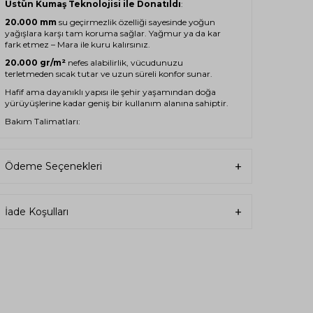
Üstün Kumaş Teknolojisi ile Donatıldı
:
20.000 mm
su geçirmezlik özelliği sayesinde yoğun
yağışlara karşı tam koruma sağlar. Yağmur ya da kar
fark etmez – Mara ile kuru kalırsınız.
20.000 gr/m²
nefes alabilirlik, vücudunuzu
terletmeden sıcak tutar ve uzun süreli konfor sunar.
Hafif ama dayanıklı yapısı ile şehir yaşamından doğa
yürüyüşlerine kadar geniş bir kullanım alanına sahiptir.
Bakım Talimatları:
30°C’de ılık yıkama
Ağartıcı kullanmayınız
Ödeme Seçenekleri
Tamburlu kurutma yapılabilir
Kuru temizleme uygundur
İade Koşulları
Asarak kurutulabilir
Neden Mara?
Yüksek teknolojili kumaş ile maksimum işlevsellik
Modern ve zarif kadın çizgilerine uygun tasarım
Günlük kullanımda dağcılık gibi outdoor aktivitelerde de
ideal