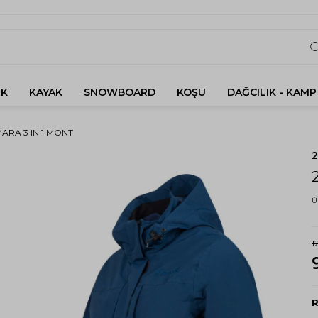
K
KAYAK
SNOWBOARD
KOŞU
DAĞCILIK - KAMP
MARA 3 IN 1 MONT
Ü
1