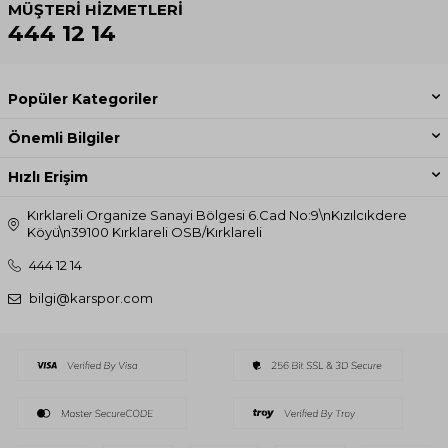
MÜŞTERI HIZMETLERI
444 12 14
Popüler Kategoriler
Önemli Bilgiler
Hızlı Erişim
Kırklareli Organize Sanayi Bölgesi 6.Cad No:9\nKızılcıkdere
Köyü\n39100 Kırklareli OSB/Kırklareli
444 12 14
bilgi@karspor.com