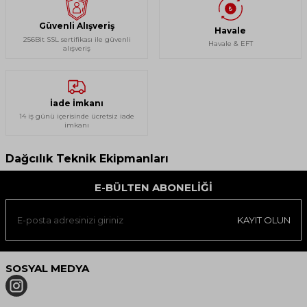
Güvenli Alışveriş
Havale
256Bit SSL sertifikası ile güvenli
Havale & EFT
alışveriş
İade İmkanı
14 iş günü içerisinde ücretsiz iade
imkanı
Dağcılık Teknik Ekipmanları
E-BÜLTEN ABONELIĞI
KAYIT OLUN
SOSYAL MEDYA