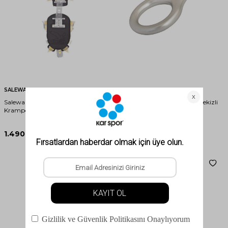
SALEWA
DMM
Salewa Anti Snow Plate Basic
DMM Figure of Eight Klasik Sekizli
Krampon
İniş Aleti
1.490,00
TL
1.190,00
TL