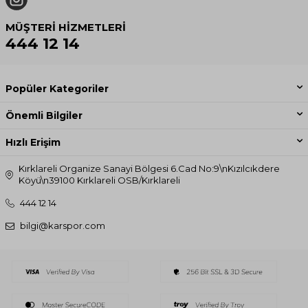
MÜŞTERI HIZMETLERI
444 12 14
Popüler Kategoriler
Önemli Bilgiler
Hızlı Erişim
Kırklareli Organize Sanayi Bölgesi 6.Cad No:9\nKızılcıkdere
Köyü\n39100 Kırklareli OSB/Kırklareli
444 12 14
bilgi@karspor.com