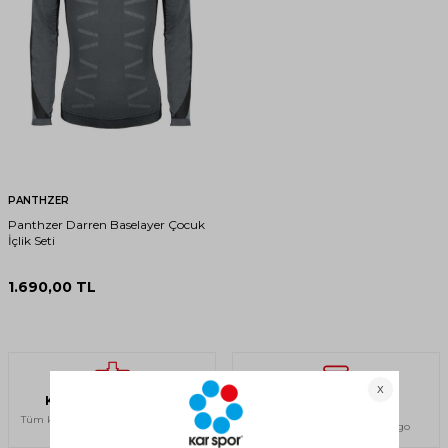
PANTHZER
Panthzer Darren Baselayer Çocuk
İçlik Seti
1.690,00
TL
Kredi Kartına Taksit
Ücretsiz Kargo
Tüm kartlara 12 taksite varan ödeme
750 TL ve üzeri ücretsiz kargo
imkanı