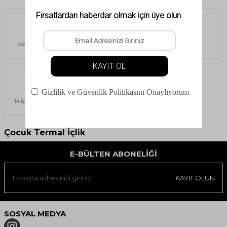
Güvenli Alışveriş
Havale
256Bit SSL sertifikası ile güvenli
Havale & EFT
alışveriş
İade İmkanı
14 iş günü içerisinde ücretsiz iade
imkanı
Çocuk Termal İçlik
E-BÜLTEN ABONELIĞI
KAYIT OLUN
SOSYAL MEDYA