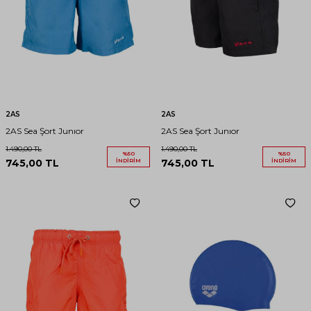
2AS
2AS
2AS Sea Şort Junıor
2AS Sea Şort Junıor
1.490,00
TL
1.490,00
TL
%
50
%
50
745,00
TL
İNDIRIM
745,00
TL
İNDIRIM