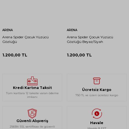
ARENA
ARENA
Arena Spider Çocuk Yüzücü
Arena Spider Çocuk Yüzücü
Gözlüğü
Gözlüğü Beyaz/Siyah
1.200,00
TL
1.200,00
TL
Kredi Kartına Taksit
Ücretsiz Kargo
Tüm kartlara 12 taksite varan ödeme
750 TL ve üzeri ücretsiz kargo
imkanı
Güvenli Alışveriş
Havale
256Bit SSL sertifikası ile güvenli
Havale & EFT