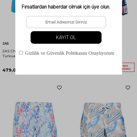
2AS
2AS
2AS Chari Çocuk Yüzme Şortu
2AS Wawe Şort Junıor
Turkuaz
1.990,00
TL
%
50
479,00
TL
995,00
TL
İNDIRIM