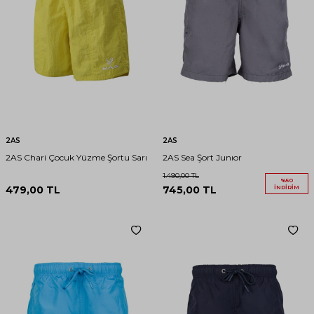
2AS
2AS
2AS Chari Çocuk Yüzme Şortu Sarı
2AS Sea Şort Junıor
1.490,00
TL
%
50
479,00
TL
745,00
TL
İNDIRIM