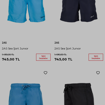
2AS
2AS
2AS Sea Şort Junıor
2AS Sea Şort Junıor
1.490,00
TL
1.490,00
TL
%
50
%
50
745,00
TL
İNDIRIM
745,00
TL
İNDIRIM