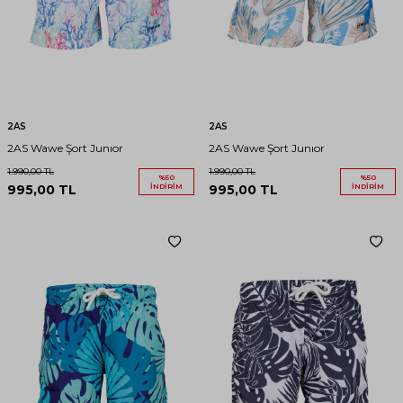
2AS
2AS
2AS Wawe Şort Junıor
2AS Wawe Şort Junıor
1.990,00
TL
1.990,00
TL
%
50
%
50
995,00
TL
İNDIRIM
995,00
TL
İNDIRIM