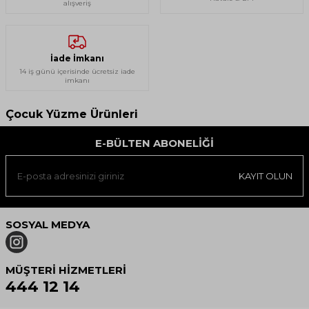
alışveriş
İade İmkanı
14 iş günü içerisinde ücretsiz iade
imkanı
Çocuk Yüzme Ürünleri
E-BÜLTEN ABONELIĞI
KAYIT OLUN
SOSYAL MEDYA
MÜŞTERI HIZMETLERI
444 12 14