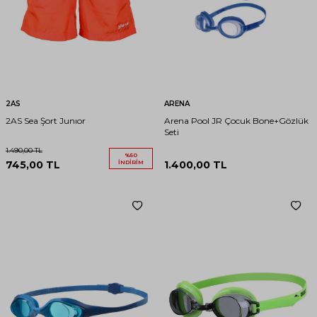
2AS
ARENA
2AS Sea Şort Junıor
Arena Pool JR Çocuk Bone+Gözlük
Seti
1.490,00
TL
%
50
745,00
TL
İNDIRIM
1.400,00
TL