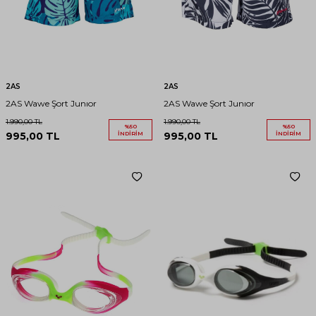
2AS
2AS
2AS Wawe Şort Junıor
2AS Wawe Şort Junıor
1.990,00
TL
1.990,00
TL
%
50
%
50
995,00
TL
İNDIRIM
995,00
TL
İNDIRIM