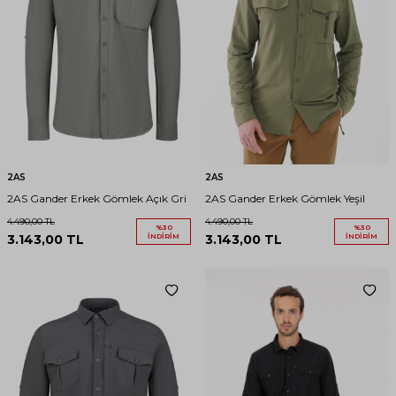
2AS
2AS
2AS Gander Erkek Gömlek Açık Gri
2AS Gander Erkek Gömlek Yeşil
4.490,00
TL
4.490,00
TL
%
30
%
30
3.143,00
TL
İNDIRIM
3.143,00
TL
İNDIRIM