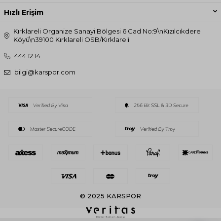
Hızlı Erişim
Kırklareli Organize Sanayi Bölgesi 6.Cad No:9\nKızılcıkdere
Köyü\n39100 Kırklareli OSB/Kırklareli
444 12 14
bilgi@karspor.com
© 2025 KARSPOR