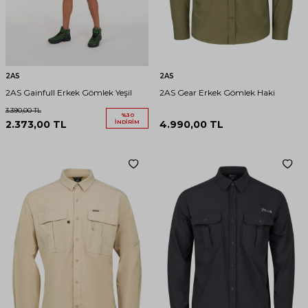
2AS
2AS
2AS Gainfull Erkek Gömlek Yeşil
2AS Gear Erkek Gömlek Haki
3.390,00
TL
%
30
2.373,00
TL
İNDIRIM
4.990,00
TL