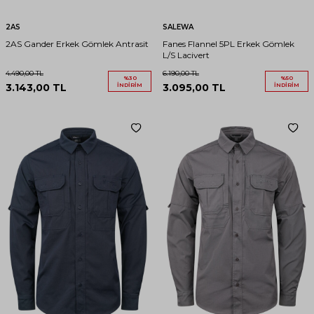
2AS
SALEWA
2AS Gander Erkek Gömlek Antrasit
Fanes Flannel 5PL Erkek Gömlek
L/S Lacivert
4.490,00
TL
6.190,00
TL
%
30
%
50
3.143,00
TL
İNDIRIM
3.095,00
TL
İNDIRIM