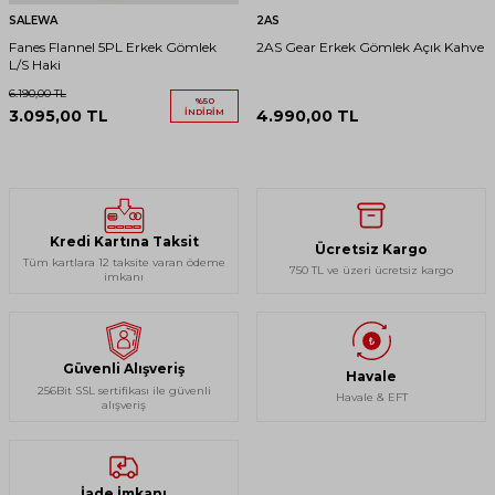
SALEWA
2AS
Fanes Flannel 5PL Erkek Gömlek
2AS Gear Erkek Gömlek Açık Kahve
L/S Haki
6.190,00
TL
%
50
3.095,00
TL
İNDIRIM
4.990,00
TL
Kredi Kartına Taksit
Ücretsiz Kargo
Tüm kartlara 12 taksite varan ödeme
750 TL ve üzeri ücretsiz kargo
imkanı
Güvenli Alışveriş
Havale
256Bit SSL sertifikası ile güvenli
Havale & EFT
alışveriş
İade İmkanı