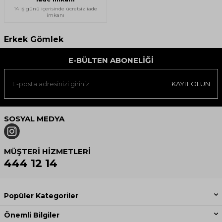
14 iş günü içerisinde ücretsiz iade
imkanı
Erkek Gömlek
E-BÜLTEN ABONELIĞI
KAYIT OLUN
SOSYAL MEDYA
MÜŞTERI HIZMETLERI
444 12 14
Popüler Kategoriler
Önemli Bilgiler