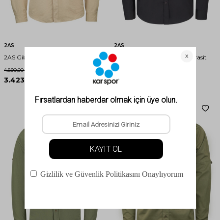
2AS
2AS
2AS Gibson Erkek Gömlek Taş
2AS Gear Erkek Gömlek Antrasit
4.890,00
TL
%
30
3.423,00
TL
İNDIRIM
4.990,00
TL