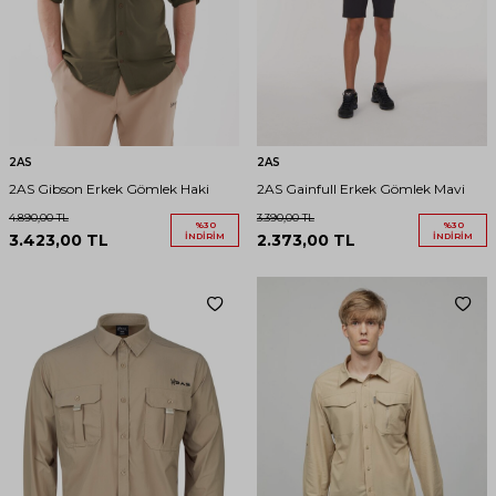
2AS
2AS
2AS Gibson Erkek Gömlek Haki
2AS Gainfull Erkek Gömlek Mavi
4.890,00
TL
3.390,00
TL
%
30
%
30
3.423,00
TL
İNDIRIM
2.373,00
TL
İNDIRIM