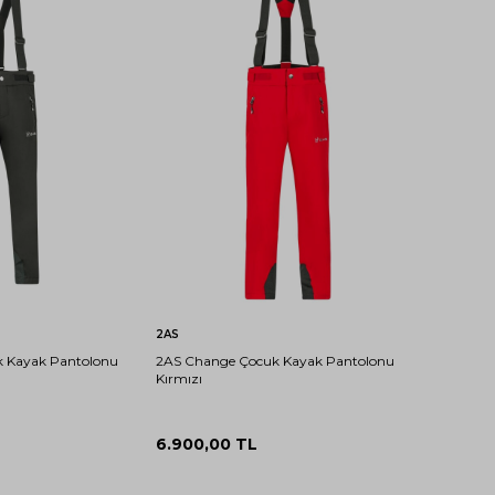
14-
10-
16-
12-
10-
12-
16-
6-7
8-9
4-5
15
11
2XL
17
13
11
13
BLACK
17
YAŞ
YAŞ
YAŞ
YAŞ
YAŞ
YAŞ
YAŞ
YAŞ
YAŞ
YAŞ
ete Ekle
Sepete Ekle
2AS
 Kayak Pantolonu
2AS Change Çocuk Kayak Pantolonu
Kırmızı
6.900,00
TL