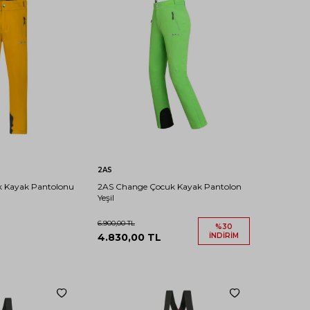
14-
14-
12-
10-
8-9
6-7
4-5
8-9
15
15
13
11
YAŞ
YAŞ
YAŞ
YAŞ
YAŞ
YAŞ
YAŞ
S
M
L
YAŞ
XL
2XL
ete Ekle
Sepete Ekle
2AS
 Kayak Pantolonu
2AS Change Çocuk Kayak Pantolon
Yeşil
6.900,00
TL
%
30
4.830,00
TL
İNDIRIM