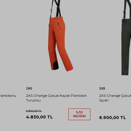
10-
14-
10-
14-
12-
6-7
8-9
4-5
11
15
S
M
L
XL
11
15
13
YAŞ
YAŞ
YAŞ
YAŞ
YAŞ
YAŞ
YAŞ
YAŞ
Sepete Ekle
Sep
2AS
2AS
Pantolonu
2AS Change Çocuk Kayak Pantolon
2AS Change Çocuk
Turuncu
Siyah
6.900,00
TL
%
30
4.830,00
TL
İNDIRIM
6.900,00
TL