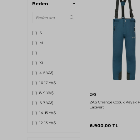
Beden
S
M
L
XL
12-
16-
4-5 YAŞ
13
17
YAŞ
YAŞ
16-17 YAŞ
8-9 YAŞ
Sepete Ekle
2AS
2AS Change Çocuk Kayak 
6-7 YAŞ
Lacivert
14-15 YAŞ
12-13 YAŞ
6.900,00
TL
10-11 YAŞ