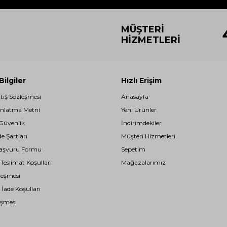
MÜŞTERI
HIZMETLERI
ilgiler
Hızlı Erişim
atış Sözleşmesi
Anasayfa
nlatma Metni
Yeni Ürünler
 Güvenlik
İndirimdekiler
de Şartları
Müşteri Hizmetleri
i Başvuru Formu
Sepetim
eslimat Koşulları
Mağazalarımız
leşmesi
 İade Koşulları
eşmesi