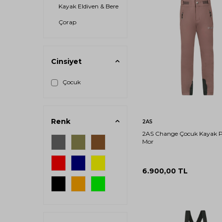
Kayak Eldiven & Bere
Çorap
Cinsiyet
Çocuk
10-
16-
11
17
YAŞ
YAŞ
Renk
Sepete Ekle
2AS
2AS Change Çocuk Kayak 
Mor
6.900,00
TL