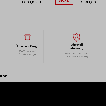
3.003,00
TL
İNDIRIM
3.003,00
TL
Güvenli
Ücretsiz Kargo
Alışveriş
750 TL ve üzeri
256Bit SSL sertifikası
ücretsiz kargo
ile güvenli alışveriş
olon