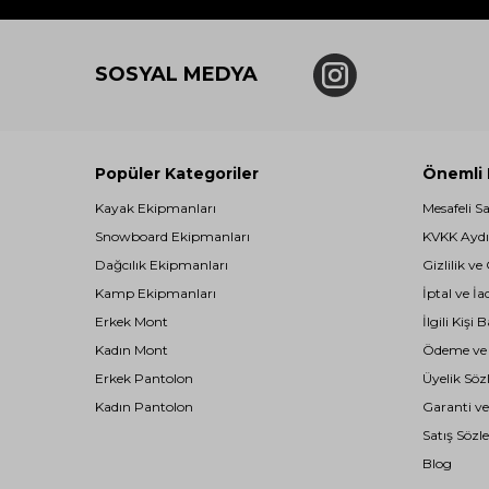
SOSYAL MEDYA
Popüler Kategoriler
Önemli B
Kayak Ekipmanları
Mesafeli S
Snowboard Ekipmanları
KVKK Aydı
Dağcılık Ekipmanları
Gizlilik ve
Kamp Ekipmanları
İptal ve İa
Erkek Mont
İlgili Kiş
Kadın Mont
Ödeme ve T
Erkek Pantolon
Üyelik Söz
Kadın Pantolon
Garanti ve
Satış Sözl
Blog