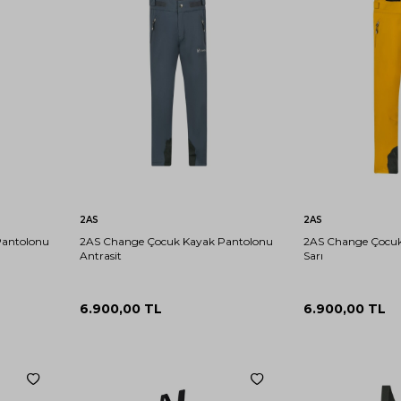
14-
10-
16-
12-
12-
16-
6-7
8-9
6-7
4-5
4-5
15
11
17
13
13
17
YAŞ
YAŞ
YAŞ
YAŞ
YAŞ
YAŞ
YAŞ
YAŞ
YAŞ
YAŞ
YAŞ
Sepete Ekle
Sep
2AS
2AS
Pantolonu
2AS Change Çocuk Kayak Pantolonu
2AS Change Çocuk
Antrasit
Sarı
6.900,00
TL
6.900,00
TL