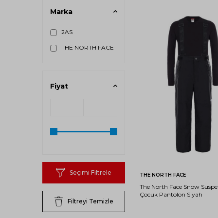
BLACK
Marka
2XL
2AS
THE NORTH FACE
Fiyat
XS
S
Seçimi Filtrele
Sepete Ekle
THE NORTH FACE
The North Face Snow Suspe
Çocuk Pantolon Siyah
Filtreyi Temizle