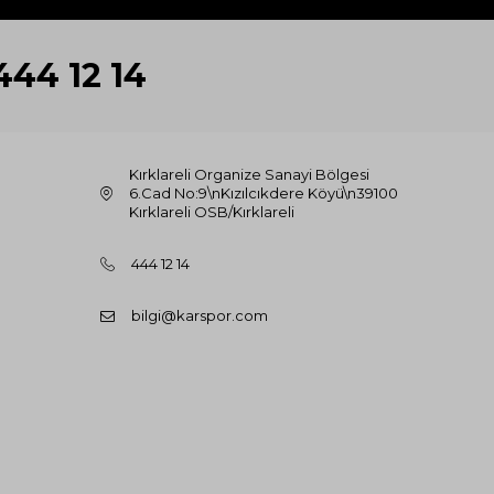
444 12 14
Kırklareli Organize Sanayi Bölgesi
6.Cad No:9\nKızılcıkdere Köyü\n39100
Kırklareli OSB/Kırklareli
444 12 14
bilgi@karspor.com