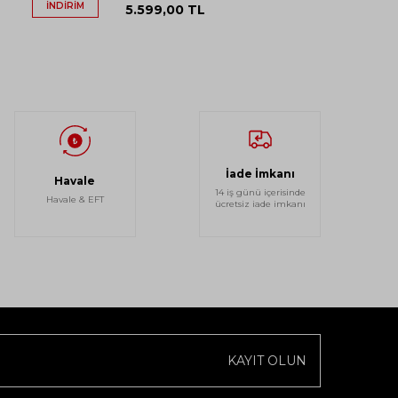
İNDIRIM
5.599,00
TL
İade İmkanı
Havale
14 iş günü içerisinde
Havale & EFT
ücretsiz iade imkanı
KAYIT OLUN