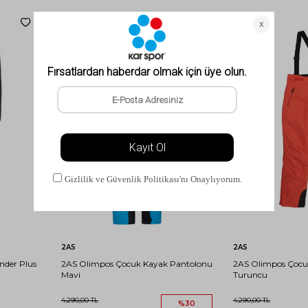
XXS
XS
S
M
L
XXS
XL
M
L
XL
Sepete Ekle
Sep
2AS
2AS
nder Plus
2AS Olimpos Çocuk Kayak Pantolonu
2AS Olimpos Çocu
Mavi
Turuncu
4.290,00
TL
4.290,00
TL
%
30