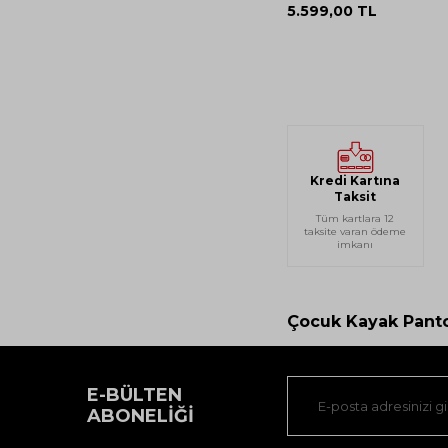
5.599,00
TL
Kredi Kartına
Taksit
Tüm kartlara 12
taksite varan ödeme
imkanı
Çocuk Kayak Pant
E-BÜLTEN
ABONELIĞI