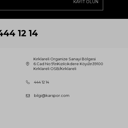
KAYIT OLUN
444 12 14
Kırklareli Organize Sanayi Bölgesi
6.Cad No:9\nKızılcıkdere Köyü\n39100
Kırklareli OSB/Kırklareli
444 12 14
bilgi@karspor.com