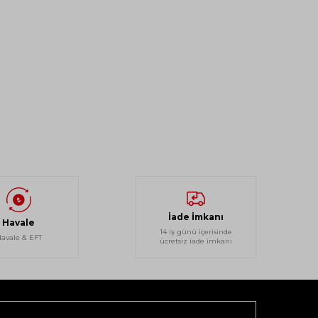
İade İmkanı
Havale
14 iş günü içerisinde
avale & EFT
ücretsiz iade imkanı