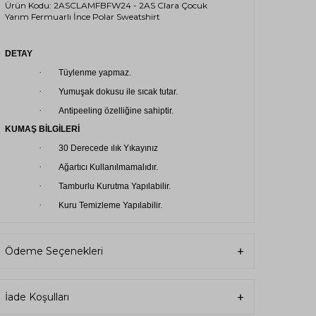
Ürün Kodu: 2ASCLAMFBFW24 - 2AS Clara Çocuk
Yarım Fermuarlı İnce Polar Sweatshirt
DETAY
·
Tüylenme yapmaz.
·
Yumuşak dokusu ile sıcak tutar.
·
Antipeeling özelliğine sahiptir.
KUMAŞ BİLGİLERİ
·
30 Derecede ılık Yıkayınız
·
Ağartıcı Kullanılmamalıdır.
·
Tamburlu Kurutma Yapılabilir.
·
Kuru Temizleme Yapılabilir.
·
Asarak Kurutma Yapılabilir.
Ödeme Seçenekleri
İade Koşulları