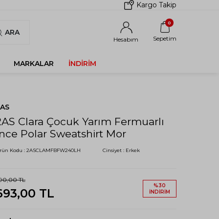
Kargo Takip
0
ARA
Sepetim
Hesabım
MARKALAR
İNDIRIM
2AS
2AS Clara Çocuk Yarım Fermuarlı
İnce Polar Sweatshirt Mor
rün Kodu :
2ASCLAMFBFW240LH
Cinsiyet :
Erkek
90,00
TL
%
30
693,00
TL
İNDIRIM