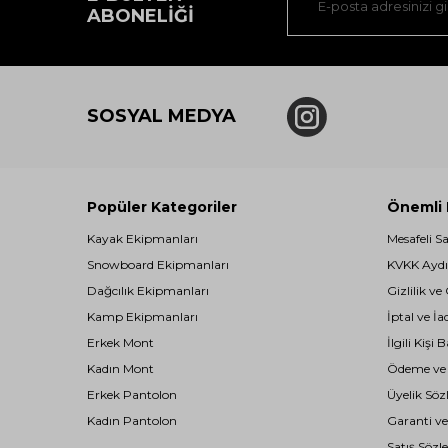
ABONELIĞI
SOSYAL MEDYA
Popüler Kategoriler
Önemli B
Kayak Ekipmanları
Mesafeli S
Snowboard Ekipmanları
KVKK Aydı
Dağcılık Ekipmanları
Gizlilik ve
Kamp Ekipmanları
İptal ve İa
Erkek Mont
İlgili Kiş
Kadın Mont
Ödeme ve T
Erkek Pantolon
Üyelik Söz
Kadın Pantolon
Garanti ve
Satış Sözl