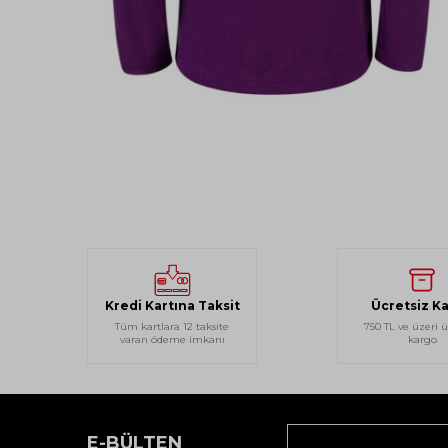
Kredi Kartına Taksit
Ücretsiz K
Tüm kartlara 12 taksite
750 TL ve üzeri ü
varan ödeme imkanı
kargo
E-BÜLTEN