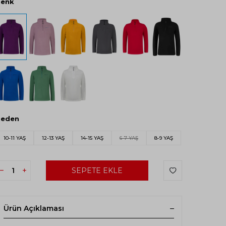
Renk
Beden
10-11 YAŞ
12-13 YAŞ
14-15 YAŞ
6-7 YAŞ
8-9 YAŞ
SEPETE EKLE
Ürün Açıklaması