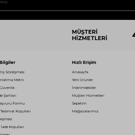
MÜŞTERI
HIZMETLERI
ilgiler
Hızlı Erişim
atış Sözleşmesi
Anasayfa
nlatma Metni
Yeni Ürünler
 Güvenlik
İndirimdekiler
de Şartları
Müşteri Hizmetleri
i Başvuru Formu
Sepetim
eslimat Koşulları
Mağazalarımız
leşmesi
 İade Koşulları
eşmesi