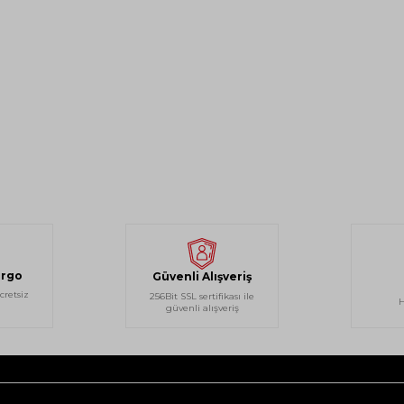
argo
Güvenli Alışveriş
cretsiz
256Bit SSL sertifikası ile
H
güvenli alışveriş