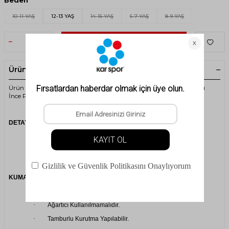
Beden
10-11 YAŞ
12-13 YAŞ
14-15 YAŞ
6-7 YAŞ
8-9 YAŞ
SEPETE EKLE
Ürün Açıklaması
Ürün Kodu: 2ASCLAMFBFW24 - 2AS Clara Çocuk Yarım Fermuarlı
İnce Polar Sweatshirt
DETAY
·
Tüylenme yapmaz.
·
Yumuşak dokusu ile sıcak tutar.
·
Antipeeling özelliğine sahiptir.
KUMAŞ BİLGİLERİ
·
30 Derecede ılık Yıkayınız
·
Ağartıcı Kullanılmamalıdır.
·
Tamburlu Kurutma Yapılabilir.