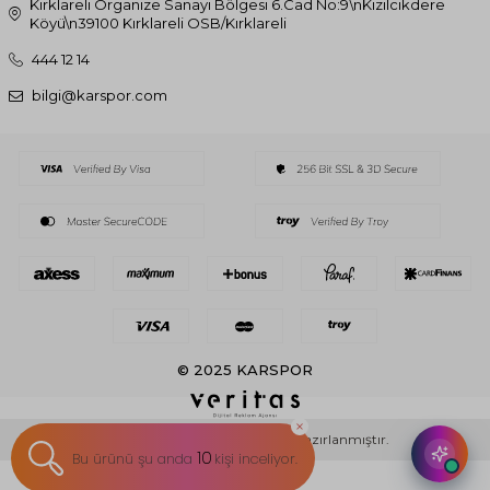
Kırklareli Organize Sanayi Bölgesi 6.Cad No:9\nKızılcıkdere
Köyü\n39100 Kırklareli OSB/Kırklareli
444 12 14
bilgi@karspor.com
© 2025 KARSPOR
T
-Soft
E-Ticaret
Sistemleriyle Hazırlanmıştır.