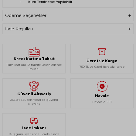
·
Kuru Temizleme Yapılabilir.
·
Asarak Kurutma Yapılabilir.
Ödeme Seçenekleri
İade Koşulları
Kredi Kartına Taksit
Ücretsiz Kargo
Tüm kartlara 12 taksite varan ödeme
750 TL ve üzeri ücretsiz kargo
imkanı
Güvenli Alışveriş
Havale
256Bit SSL sertifikası ile güvenli
Havale & EFT
alışveriş
İade İmkanı
14 iş günü içerisinde ücretsiz iade