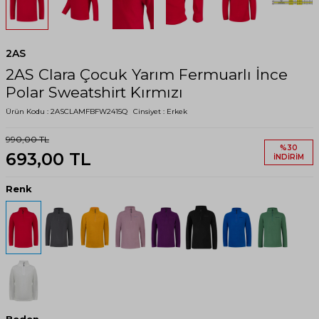
2AS
2AS Clara Çocuk Yarım Fermuarlı İnce
Polar Sweatshirt Kırmızı
Ürün Kodu :
2ASCLAMFBFW2415Q
Cinsiyet :
Erkek
990,00
TL
%
30
693,00
TL
İNDIRIM
Renk