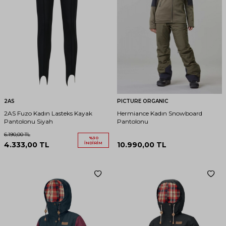
2AS
PICTURE ORGANIC
2AS Fuzo Kadın Lasteks Kayak
Hermiance Kadın Snowboard
Pantolonu Siyah
Pantolonu
6.190,00
TL
%
30
4.333,00
TL
İNDIRIM
10.990,00
TL