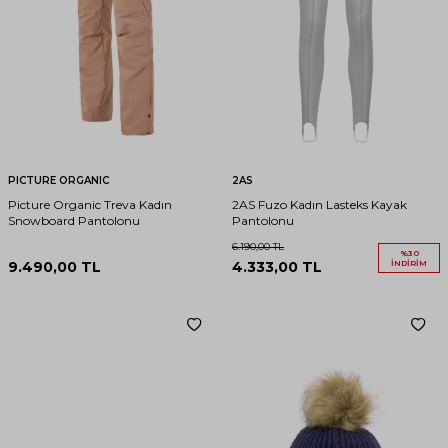
PICTURE ORGANIC
2AS
Picture Organic Treva Kadın
2AS Fuzo Kadın Lasteks Kayak
Snowboard Pantolonu
Pantolonu
6.190,00
TL
%
30
9.490,00
TL
4.333,00
TL
İNDIRIM