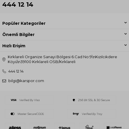
444 12 14
Popüler Kategoriler
Önemli Bilgiler
Hızlı Erişim
Kırklareli Organize Sanayi Bölgesi 6.Cad No:9\nKızılcıkdere
Köyü\n39100 Kırklareli OSB/Kırklareli
444 12 14
bilgi@karspor.com