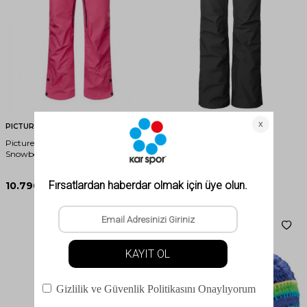
PICTURE ORGANIC
PICTURE ORGANIC
Picture Organic Exa Kadın
Picture Organic Treva Kadın
Snowboard Pantolonu Pembe
Snowboard Pantolonu Siyah
10.790,00
TL
9.490,00
TL