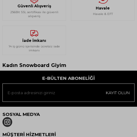
Güvenli Alışveriş
Havale
256Bit SSL sertifikası ile güvenli
Havale & EFT
alışveriş
İade İmkanı
14 iş günü içerisinde ücretsiz iade
imkanı
Kadın Snowboard Giyim
E-BÜLTEN ABONELIĞI
KAYIT OLUN
SOSYAL MEDYA
MÜŞTERI HIZMETLERI