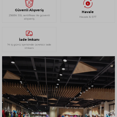
Güvenli Alışveriş
Havale
256Bit SSL sertifikası ile güvenli
Havale & EFT
alışveriş
İade İmkanı
14 iş günü içerisinde ücretsiz iade
imkanı