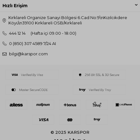
Hızlı Erişim
Kırklareli Organize Sanayi Bölgesi 6.Cad No:9\nKızılcıkdere
Köyü\n39100 Kırklareli OSB/Kırklareli
444 12 14
(Hafta içi 09.00 - 18.00)
0 (850) 307 4589 7/24 AI
bilgi@karspor.com
© 2025 KARSPOR