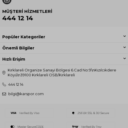
MÜŞTERI HIZMETLERI
444 12 14
Popüler Kategoriler
Önemli Bilgiler
Hızlı Erişim
Kırklareli Organize Sanayi Bölgesi 6.Cad No:9\nKızılcıkdere
Köyü\n39100 Kırklareli OSB/Kırklareli
444 12 14
bilgi@karspor.com