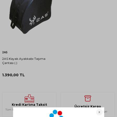
2AS
2AS Kayak Ayakkabı Taşıma
Çantası (.)
1.390,00
TL
Kredi Kartına Taksit
Ücretsiz Kargo
Tüm kartlara 12 taksite varan ödeme
750 TL ve üzeri ücretsiz kargo
imkanı