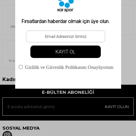
Güvenli Alışveriş
Havale
256Bit SSL sertifikası ile güvenli
Havale & EFT
alışveriş
İade İmkanı
14 iş günü içerisinde ücretsiz iade
imkanı
Kadın El Çantası
E-BÜLTEN ABONELIĞI
KAYIT OLUN
SOSYAL MEDYA