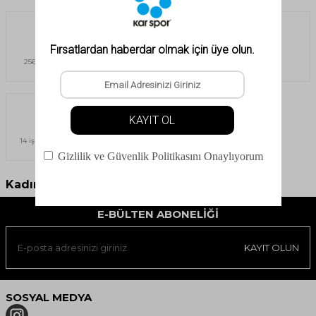
Güvenli Alışveriş
Havale
256Bit SSL sertifikası ile güvenli
Havale & EFT
alışveriş
İade İmkanı
14 iş günü içerisinde ücretsiz iade
imkanı
Kadın Gömlek
E-BÜLTEN ABONELIĞI
KAYIT OLUN
SOSYAL MEDYA