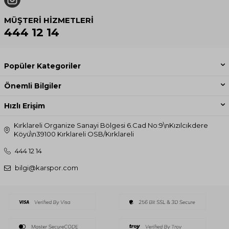
MÜŞTERI HIZMETLERI
444 12 14
Popüler Kategoriler
Önemli Bilgiler
Hızlı Erişim
Kırklareli Organize Sanayi Bölgesi 6.Cad No:9\nKızılcıkdere
Köyü\n39100 Kırklareli OSB/Kırklareli
444 12 14
bilgi@karspor.com