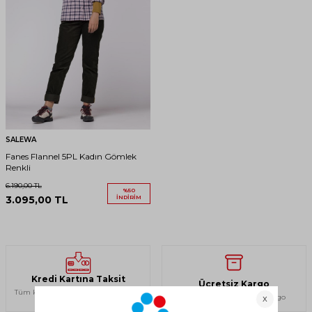
SALEWA
Fanes Flannel 5PL Kadın Gömlek
Renkli
6.190,00
TL
%
50
3.095,00
TL
İNDIRIM
Kredi Kartına Taksit
Ücretsiz Kargo
Tüm kartlara 12 taksite varan ödeme
750 TL ve üzeri ücretsiz kargo
imkanı