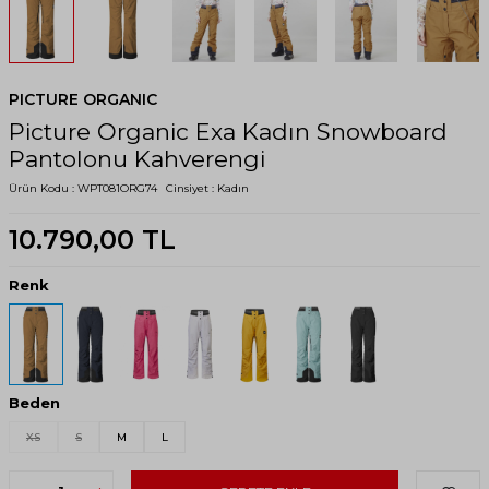
PICTURE ORGANIC
Picture Organic Exa Kadın Snowboard
Pantolonu Kahverengi
Ürün Kodu :
WPT081ORG74
Cinsiyet :
Kadın
10.790,00
TL
Renk
Beden
XS
S
M
L