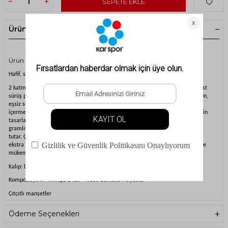
SEPETE EKLE
Ürün Açıklaması
Ürün Kodu : WPT081 -Picture Organic Exa Bayan Pantolon
Hafif, suya dayanıklı, nefes alabilirlik ve sıcak yalıtımın tavizsiz kombinasyonu
2 katmanlı Exa Pantolon, Picture'ın ikonik, inanılmaz derecede çok yönlü serbest
sürüş pantolonudur. Dairesel polyester ile çevre dostu olarak tasarlanan bu ürün,
eşsiz su geçirmez nefes alabilirlik için 20K/20K membrana sahiptir ve PFC
içermeyen dayanıklı su itici işlemle güçlendirilmiştir. Çok yönlülük ve sıcaklık için
tasarlanan eşofman altı, toz toprakta oynarken ekstra havalandırma sağlar. 4
gramlık yalıtım ve bel körüğü ile bu pantolon, karı dışarıda tutarken sizi sıcak
tutar. Çok yönlülük için tasarlanan uyluk fermuarları, tozlu zeminde oynarken
ekstra havalandırma sağlar. Bu düz kesim pantolonlar, kayaklarınızı giydiğinizde
mükemmel bir kabuk katmanıdır.
Kalıp: Düz
Kompozisyon: Minireps 2 kat - %100 Dairesel Polyester
Çıtçıtlı manşetler
Dryplay 20K/20K membran
Ödeme Seçenekleri
Teflon Ecoelite™ PFC içermeyen dayanıklı su itici işlem