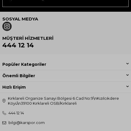
SOSYAL MEDYA
MÜŞTERI HIZMETLERI
444 12 14
Popüler Kategoriler
Önemli Bilgiler
Hızlı Erişim
Kırklareli Organize Sanayi Bölgesi 6.Cad No:9\nKızılcıkdere
Köyü\n39100 Kırklareli OSB/Kırklareli
444 12 14
bilgi@karspor.com