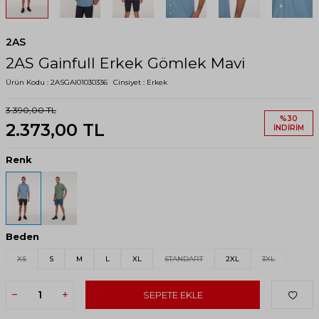
2AS
2AS Gainfull Erkek Gömlek Mavi
Ürün Kodu :
2ASGAI01030336
Cinsiyet :
Erkek
3.390,00
TL
%
30
2.373,00
TL
İNDIRIM
Renk
Beden
XS
S
M
L
XL
STANDART
2XL
3XL
SEPETE EKLE