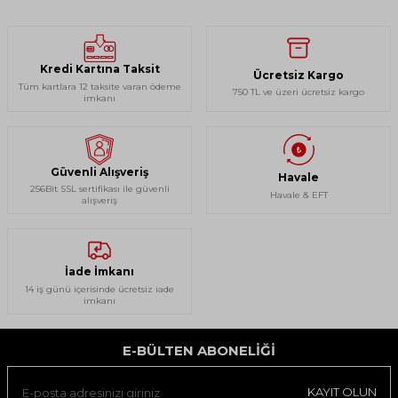
Kredi Kartına Taksit
Ücretsiz Kargo
Tüm kartlara 12 taksite varan ödeme
750 TL ve üzeri ücretsiz kargo
imkanı
Güvenli Alışveriş
Havale
256Bit SSL sertifikası ile güvenli
Havale & EFT
alışveriş
İade İmkanı
14 iş günü içerisinde ücretsiz iade
imkanı
E-BÜLTEN ABONELIĞI
KAYIT OLUN