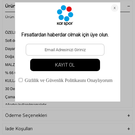
Ürün Açıklaması
Ürün Kodu: 2ASGAI0103 - 2AS - Gainfull - Erkek - Gömlek
ÖZELLİKLER
Soft dokunuş hissiyatı,
Dayanıklı kumaş,
Doğa içinde giyinebilecek rahatlığa sahiptir.
MALZEME
% 66 Cotton, % 30 Polyester,%4 Elestane
KULLANMA / YIKAMA TALİMATI
30 Derecede yıkanmalıdır.
Çamaşır suyu kullanılmamalıdır.
Ağartıcı kullanılmamalıdır.
Düşük sıcaklıkta ütüleyin.
Ödeme Seçenekleri
İade Koşulları