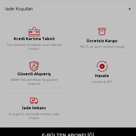
İade Koşulları
Kredi Kartına Taksit
Ücretsiz Kargo
Tüm kartlara 12 taksite varan ödeme
750 TL ve üzeri ücretsiz kargo
imkanı
Güvenli Alışveriş
Havale
256Bit SSL sertifikası ile güvenli
Havale & EFT
alışveriş
İade İmkanı
14 iş günü içerisinde ücretsiz iade
imkanı
E-BÜLTEN ABONELIĞI