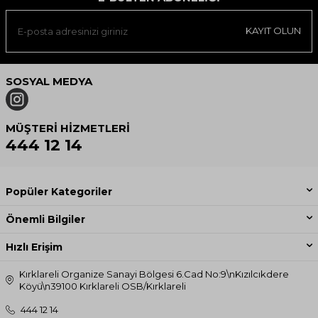
KAYIT OLUN
SOSYAL MEDYA
MÜŞTERI HIZMETLERI
444 12 14
Popüler Kategoriler
Önemli Bilgiler
Hızlı Erişim
Kırklareli Organize Sanayi Bölgesi 6.Cad No:9\nKızılcıkdere
Köyü\n39100 Kırklareli OSB/Kırklareli
444 12 14