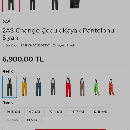
2AS
2AS Change Çocuk Kayak Pantolonu
Siyah
Ürün Kodu :
2ASKCHA0122023001
Cinsiyet :
Erkek
6.900,00
TL
Renk
Renk
14-15 YAŞ
6-7 YAŞ
10-11 YAŞ
16-17 YAŞ
12-13 YAŞ
4-5 YAŞ
BLACK