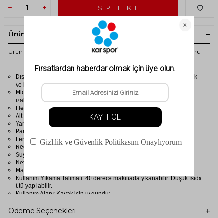
SEPETE EKLE
Ürün Açıklaması
Ürün Kodu:2ASKCHA0122023-2AS Change Çocuk Kayak Pantolonu
Dış mekan aktivitesi sırasında ProTech teknolojisi ile konforlu sıcaklık
ve kuruluk için su geçirmeye karşı dayanıklı kumaştan üretilmiştir.
Microfill teknolojisi ile içerisinde bulunan dolgu maddesi yüksek ısı
izalasyonu sağlar.
FlexTec teknolojisi ile geniş hareket özgürlüğü sağlar.
Alt kısmında rüzgar patı bulunmaktadır.
Yanlarında 2 adet fermuarlı cep bulunmaktadır.
Pantolon paçlarında ayarlabilir fermuarları bulunmaktadır.
Fermuarlı el cepleri
Regular kesim
Suya dayanıklılık oranı: 10.000 mm
Nefes Alabilirlik oranı: 10.000 g/m
Malzeme: %95 Polyamide / %5 Spandex kumaş
Kullanım Yıkama Talimatı: 40 derece makinada yıkanabilir. Düşük ısıda
ütü yapılabilir.
Kullanım Alanı: Kayak için uygundur.
Ödeme Seçenekleri