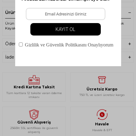
Ürün Açıklaması
Ürün Kodu:AFDMAF25-Elan JETT JR SHIFT EL 4.5 GW Çocuk Kayak
Kayak+Bağlama
Ödeme Seçenekleri
İade Koşulları
Kredi Kartına Taksit
Ücretsiz Kargo
Tüm kartlara 12 taksite varan ödeme
750 TL ve üzeri ücretsiz kargo
imkanı
Güvenli Alışveriş
Havale
256Bit SSL sertifikası ile güvenli
Havale & EFT
alışveriş