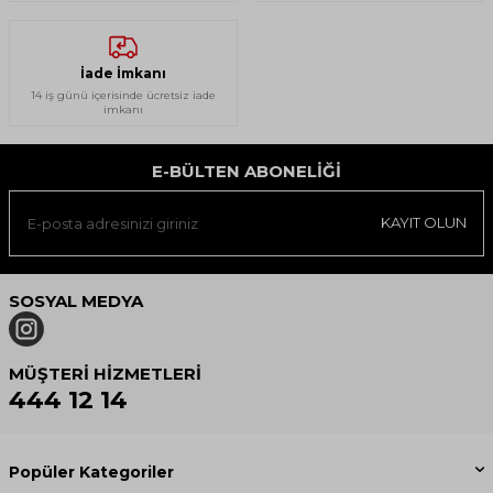
İade İmkanı
14 iş günü içerisinde ücretsiz iade
imkanı
E-BÜLTEN ABONELIĞI
KAYIT OLUN
SOSYAL MEDYA
MÜŞTERI HIZMETLERI
444 12 14
Popüler Kategoriler