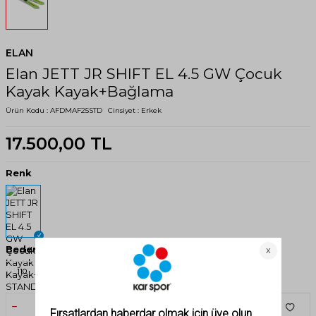
ELAN
Elan JETT JR SHIFT EL 4.5 GW Çocuk
Kayak Kayak+Bağlama
Ürün Kodu :
AFDMAF25STD
Cinsiyet :
Erkek
17.500,00
TL
Renk
Beden
110
SEPETE EKLE