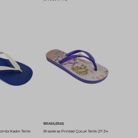
37-
39-
41-
27-
29-
31-
33-
38
40
42
28
30
32
34
ete Ekle
Sepete Ekle
BRASILERAS
Combi Kadın Terlik
Brasileras Printed Çocuk Terlik 27-34