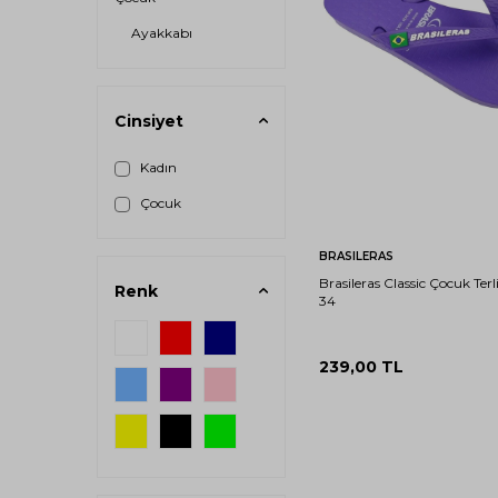
Ayakkabı
Cinsiyet
Kadın
27-
29-
28
30
Çocuk
Sepete Ekle
BRASILERAS
Brasileras Classic Çocuk Terl
Renk
34
239,00
TL