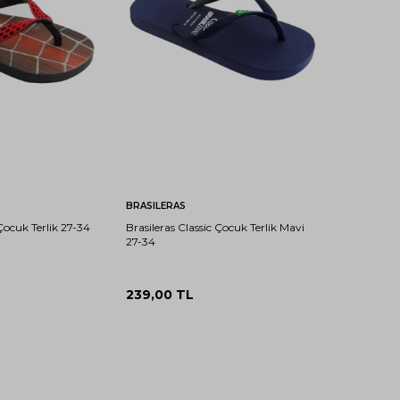
29-
31-
33-
27-
29-
31-
33-
30
32
34
28
30
32
34
ete Ekle
Sepete Ekle
BRASILERAS
Çocuk Terlik 27-34
Brasileras Classic Çocuk Terlik Mavi
27-34
239,00
TL