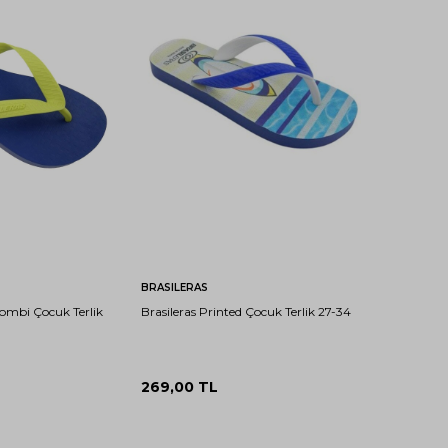
29-
31-
33-
27-
29-
31-
33-
30
32
34
28
30
32
34
ete Ekle
Sepete Ekle
BRASILERAS
Combi Çocuk Terlik
Brasileras Printed Çocuk Terlik 27-34
269,00
TL