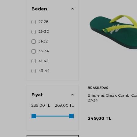
Beden
27-28
29-30
31-32
33-34
41-42
27-
29-
43-44
28
30
Sepete Ekle
BRASILERAS
Fiyat
Brasileras Classic Combi Çoc
27-34
239,00 TL
269,00 TL
249,00
TL