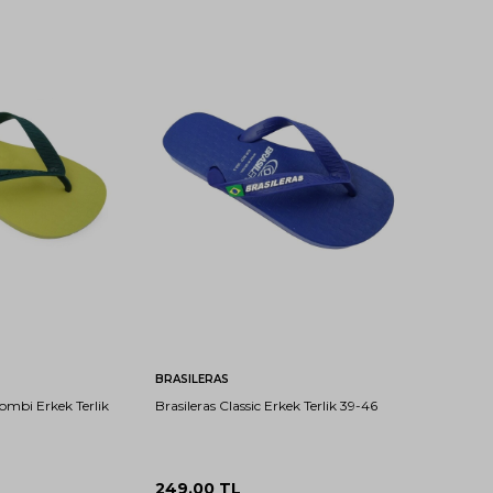
41-
43-
45-
39-
41-
43-
45-
42
44
46
40
42
44
46
ete Ekle
Sepete Ekle
BRASILERAS
Combi Erkek Terlik
Brasileras Classic Erkek Terlik 39-46
249,00
TL