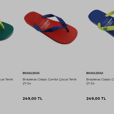
31-
33-
27-
29-
31-
33-
27-
32
34
28
30
32
34
28
Sepete Ekle
Sep
BRASILERAS
BRASILERAS
uk Terlik
Brasileras Classic Combi Çocuk Terlik
Brasileras Classic 
27-34
27-34
249,00
TL
249,00
TL