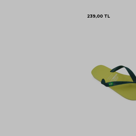
239,00
TL
35-
37-
36
38