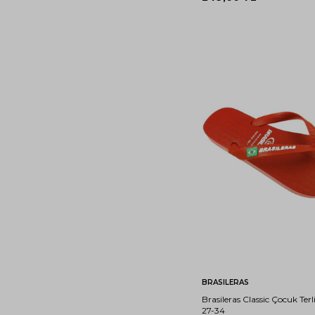
27-
29-
28
30
Sepete Ekle
BRASILERAS
Brasileras Classic Çocuk Terl
27-34