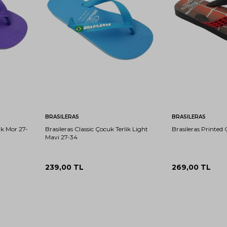
31-
33-
27-
29-
31-
33-
27-
32
34
28
30
32
34
28
Sepete Ekle
Sep
BRASILERAS
BRASILERAS
ik Mor 27-
Brasileras Classic Çocuk Terlik Light
Brasileras Printed 
Mavi 27-34
239,00
TL
269,00
TL