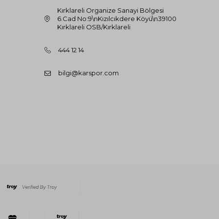
Kırklareli Organize Sanayi Bölgesi
6.Cad No:9\nKızılcıkdere Köyü\n39100
Kırklareli OSB/Kırklareli
444 12 14
bilgi@karspor.com