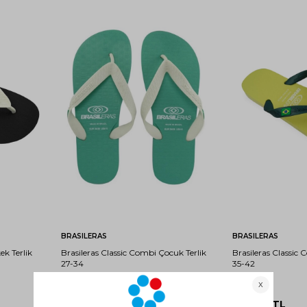
43-
45-
27-
29-
31-
33-
39-
44
46
28
30
32
34
40
Sepete Ekle
Sep
BRASILERAS
BRASILERAS
ek Terlik
Brasileras Classic Combi Çocuk Terlik
Brasileras Classic 
27-34
35-42
249,00
TL
249,00
TL