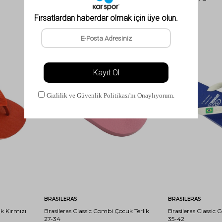
31-
33-
27-
29-
31-
33-
35-
32
34
28
30
32
34
36
Sepete Ekle
Sep
BRASILERAS
BRASILERAS
ik Kırmızı
Brasileras Classic Combi Çocuk Terlik
Brasileras Classic 
27-34
35-42