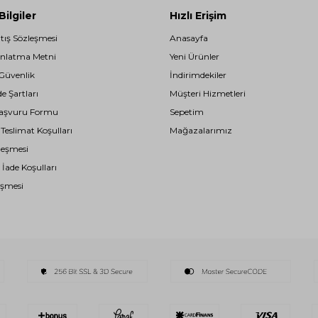
ilgiler
Hızlı Erişim
atış Sözleşmesi
Anasayfa
nlatma Metni
Yeni Ürünler
 Güvenlik
İndirimdekiler
de Şartları
Müşteri Hizmetleri
i Başvuru Formu
Sepetim
eslimat Koşulları
Mağazalarımız
leşmesi
 İade Koşulları
eşmesi