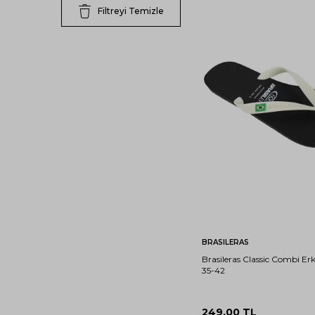
Filtreyi Temizle
39-
41-
40
42
Sepete Ekle
BRASILERAS
Brasileras Classic Combi Erk
35-42
249,00
TL