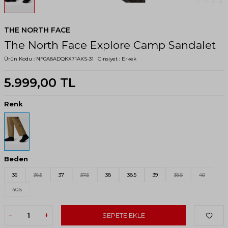
THE NORTH FACE
The North Face Explore Camp Sandalet
Ürün Kodu :
NF0A8ADQKX71AKS-31
Cinsiyet :
Erkek
5.999,00
TL
Renk
Beden
36
36.5
37
37.5
38
38.5
39
39.5
40
40.5
SEPETE EKLE