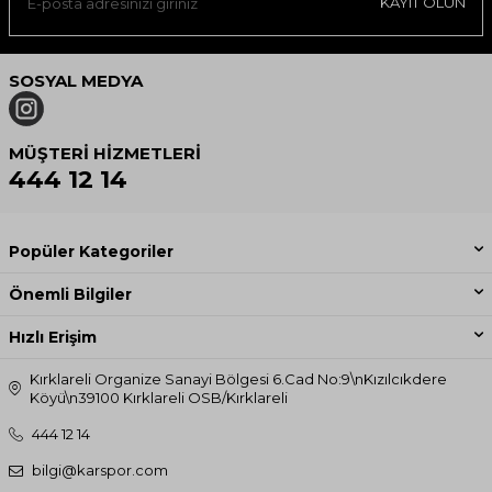
KAYIT OLUN
SOSYAL MEDYA
MÜŞTERI HIZMETLERI
444 12 14
Popüler Kategoriler
Önemli Bilgiler
Hızlı Erişim
Kırklareli Organize Sanayi Bölgesi 6.Cad No:9\nKızılcıkdere
Köyü\n39100 Kırklareli OSB/Kırklareli
444 12 14
bilgi@karspor.com