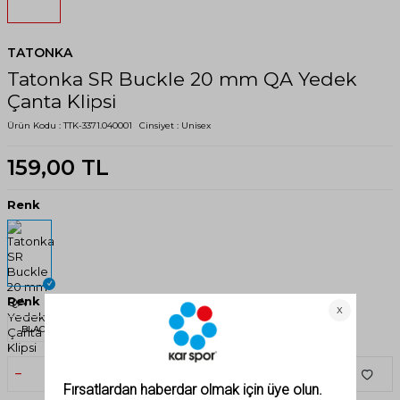
TATONKA
Tatonka SR Buckle 20 mm QA Yedek
Çanta Klipsi
Ürün Kodu :
TTK-3371.040001
Cinsiyet :
Unisex
159,00
TL
Renk
Renk
BLACK
SEPETE EKLE