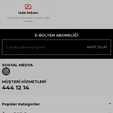
İade İmkanı
14 iş günü içerisinde ücretsiz iade
imkanı
E-BÜLTEN ABONELIĞI
KAYIT OLUN
SOSYAL MEDYA
MÜŞTERI HIZMETLERI
444 12 14
Popüler Kategoriler