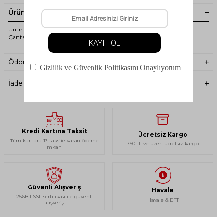
Ürün Açıklaması
Ürün Kodu : 3371.040 - Tatonka - SR Buckle 20 mm QA - Yedek
Çanta Klipsi
Ödeme Seçenekleri
İade Koşulları
Kredi Kartına Taksit
Ücretsiz Kargo
Tüm kartlara 12 taksite varan ödeme
750 TL ve üzeri ücretsiz kargo
imkanı
Güvenli Alışveriş
Havale
256Bit SSL sertifikası ile güvenli
Havale & EFT
alışveriş