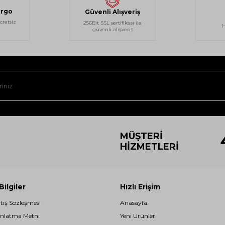
argo
Güvenli Alışveriş
cretsiz
256Bit SSL sertifikası ile
H
güvenli alışveriş
MÜŞTERI
HIZMETLERI
ilgiler
Hızlı Erişim
atış Sözleşmesi
Anasayfa
nlatma Metni
Yeni Ürünler