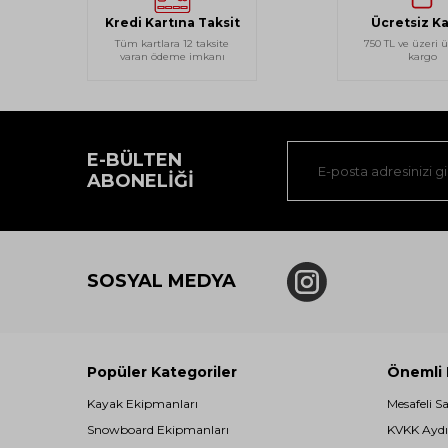
Kredi Kartına Taksit
Ücretsiz K
Tüm kartlara 12 taksite
750 TL ve üzeri ü
varan ödeme imkanı
kargo
E-BÜLTEN
ABONELIĞI
SOSYAL MEDYA
Popüler Kategoriler
Önemli B
Kayak Ekipmanları
Mesafeli S
Snowboard Ekipmanları
KVKK Aydı