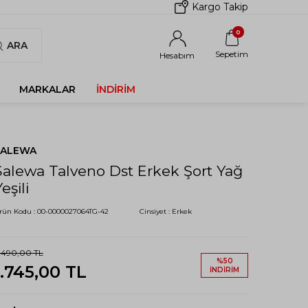
Kargo Takip
0
ARA
Sepetim
Hesabım
MARKALAR
İNDIRIM
SALEWA
Salewa Talveno Dst Erkek Şort Yağ
eşili
rün Kodu :
00-0000027064TG-42
Cinsiyet :
Erkek
.490,00
TL
%
50
1.745,00
TL
İNDIRIM