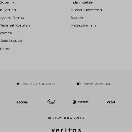
 Güvenlik
İndirimdekiler
de Şartları
Müşteri Hizmetleri
i Başvuru Formu
Sepetim
eslimat Koşulları
Mağazalarımız
leşmesi
 İade Koşulları
eşmesi
© 2025 KARSPOR