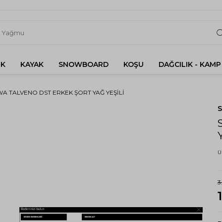
K
KAYAK
SNOWBOARD
KOŞU
DAĞCILIK - KAMP
A TALVENO DST ERKEK ŞORT YAĞ YEŞILI
Y
Ü
3