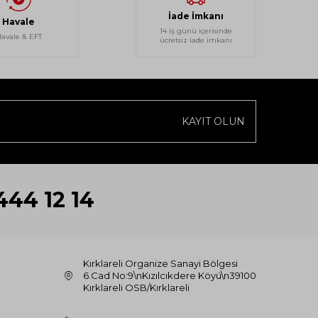
İade İmkanı
Havale
14 iş günü içerisinde
avale & EFT
ücretsiz iade imkanı
KAYIT OLUN
444 12 14
Kırklareli Organize Sanayi Bölgesi
6.Cad No:9\nKızılcıkdere Köyü\n39100
Kırklareli OSB/Kırklareli