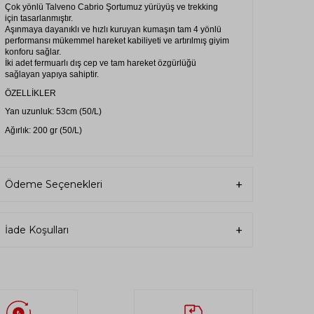
Çok yönlü Talveno Cabrio Şortumuz yürüyüş ve trekking
için tasarlanmıştır.
Aşınmaya dayanıklı ve hızlı kuruyan kumaşın tam 4 yönlü
performansı mükemmel hareket kabiliyeti ve artırılmış giyim
konforu sağlar.
İki adet fermuarlı dış cep ve tam hareket özgürlüğü
sağlayan yapıya sahiptir.
ÖZELLİKLER
Yan uzunluk: 53cm (50/L)
Ağırlık: 200 gr (50/L)
Kemer köprülü düz bel,
2 dış fermuarlı cebe sahiptir.
Ödeme Seçenekleri
MALZEME
Durastretch Actıve 4yollu Düz 122 (%85 Poliamid %15
Elastan)
İade Koşulları