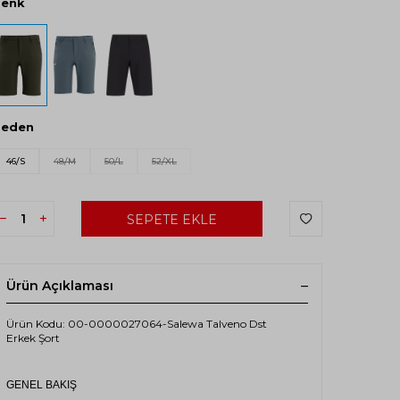
Renk
Beden
46/S
48/M
50/L
52/XL
SEPETE EKLE
Ürün Açıklaması
Ürün Kodu: 00-0000027064-Salewa Talveno Dst
Erkek Şort
GENEL BAKIŞ