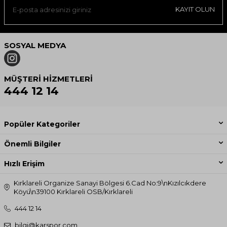
KAYIT OLUN
SOSYAL MEDYA
MÜŞTERI HIZMETLERI
444 12 14
Popüler Kategoriler
Önemli Bilgiler
Hızlı Erişim
Kırklareli Organize Sanayi Bölgesi 6.Cad No:9\nKızılcıkdere
Köyü\n39100 Kırklareli OSB/Kırklareli
444 12 14
bilgi@karspor.com