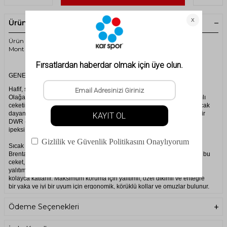
Ürün Açıklaması
Ürün kodu: 00-0000027884 - Salewa Brenta RDS DWN Kadın
Mont
GENEL BAKIŞ
Hafif, su itici, katlanabilir sıcaklık
Olağanüstü hafif, rüzgara dayanıklı ve su itici- Brenta kapüşonlu yalıtımlı
ceketimiz o kadar rahat bir 550 cuin 80/20 dolgusuna sahiptir. Hafif ancak
dayanıklı mat naylon dış kumaş, daha fazla koruma sağlamak için ek bir
DWR (dayanıklı su itici) kumaş kaplamasına sahiptir. İçeride yumuşak,
ipeksi tüy geçirmez tafta astar bulunur.
Sıcak dış katman/yalıtımlı orta katman
Brenta Group'un adını taşıyan ve 'Western Dolomites' olarak da bilinen bu
ceket, tek başına sıcak bir dış katman olarak veya bir kabuğun altında
yalıtım sağlayan bir orta katman olarak giyilebilir. Ayrıca çantanıza
kolayca katlanır. Maksimum koruma için yalıtımlı, özel dikimli ve entegre
bir yaka ve iyi bir uyum için ergonomik, körüklü kollar ve omuzlar bulunur.
Ön fermuarda tam boy rüzgar geçirmez bir kapak bulunur ve manşetler,
etek ucu ve kapüşondaki esnek bağlar soğuğu dışarıda, sıcaklığı içeride
Ödeme Seçenekleri
tutmaya yardımcı olur. İki fermuarlı el ısıtıcı ceple.
ÖZELLİKLER: