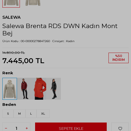
SALEWA
Salewa Brenta RDS DWN Kadın Mont
Bej
Ürün Kodu :
00-00000278847260
Cinsiyet :
Kadın
14.890,00
TL
%
50
7.445,00
TL
İNDIRIM
Renk
Beden
S
M
L
XL
SEPETE EKLE