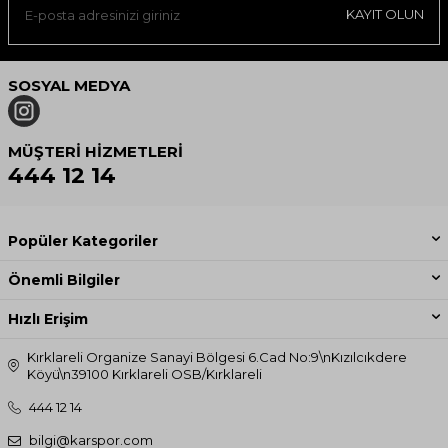
KAYIT OLUN
SOSYAL MEDYA
MÜŞTERI HIZMETLERI
444 12 14
Popüler Kategoriler
Önemli Bilgiler
Hızlı Erişim
Kırklareli Organize Sanayi Bölgesi 6.Cad No:9\nKızılcıkdere
Köyü\n39100 Kırklareli OSB/Kırklareli
444 12 14
bilgi@karspor.com