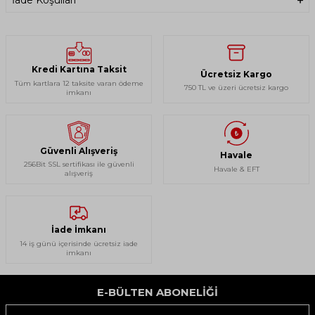
İade Koşulları
Kredi Kartına Taksit
Ücretsiz Kargo
Tüm kartlara 12 taksite varan ödeme
750 TL ve üzeri ücretsiz kargo
imkanı
Güvenli Alışveriş
Havale
256Bit SSL sertifikası ile güvenli
Havale & EFT
alışveriş
İade İmkanı
14 iş günü içerisinde ücretsiz iade
imkanı
E-BÜLTEN ABONELIĞI