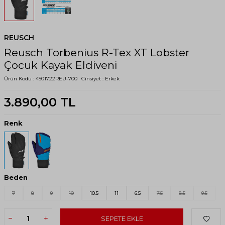
REUSCH
Reusch Torbenius R-Tex XT Lobster
Çocuk Kayak Eldiveni
Ürün Kodu :
4501722REU-700
Cinsiyet :
Erkek
3.890,00
TL
Renk
Beden
7
8
9
10
10.5
11
6.5
7.5
8.5
9.5
SEPETE EKLE