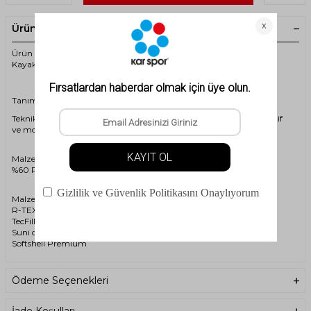
Ürün Açıklaması
Ürün Kodu: 4501722 - Reusch Torbenius R-Tex XT Lobster Çocuk
Kayak Eldiveni
Tanım
Teknik softshell backhand ve ıstakoz yapısına sahip, eğlenceli, sportif
ve modern, su geçirmez çocuk eldiveni.
Malzeme bileşimi
%60 Polyester, %30 Poliüretan, %10 Kauçuk
Malzeme
R-TEX® XT
TecFill™
Suni deri
Softshell Premium
Ödeme Seçenekleri