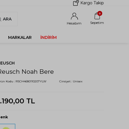
Kargo Takip
0
ARA
Sepetim
Hesabım
MARKALAR
İNDIRIM
REUSCH
Reusch Noah Bere
rün Kodu :
RSCH4680110207YLW
Cinsiyet :
Unisex
1.190,00
TL
Renk