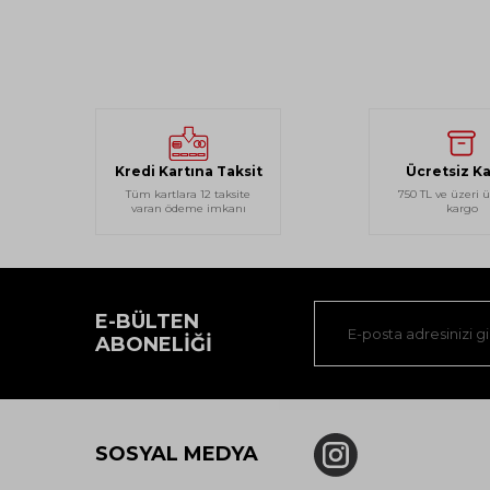
Kredi Kartına Taksit
Ücretsiz K
Tüm kartlara 12 taksite
750 TL ve üzeri ü
varan ödeme imkanı
kargo
E-BÜLTEN
ABONELIĞI
SOSYAL MEDYA