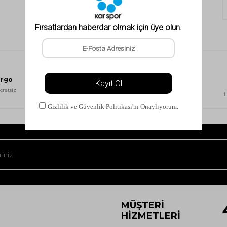
argo
Güvenli Alışveriş
cretsiz
256Bit SSL sertifikası ile
H
güvenli alışveriş
MÜŞTERI
HIZMETLERI