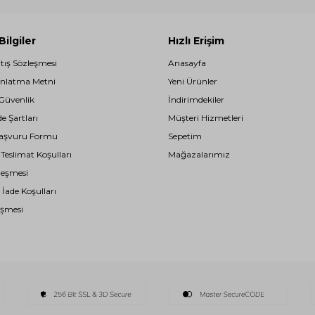
ilgiler
Hızlı Erişim
atış Sözleşmesi
Anasayfa
nlatma Metni
Yeni Ürünler
 Güvenlik
İndirimdekiler
de Şartları
Müşteri Hizmetleri
i Başvuru Formu
Sepetim
eslimat Koşulları
Mağazalarımız
leşmesi
 İade Koşulları
eşmesi