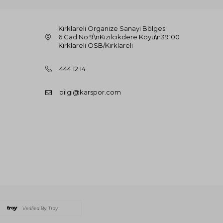
Kırklareli Organize Sanayi Bölgesi
6.Cad No:9\nKızılcıkdere Köyü\n39100
Kırklareli OSB/Kırklareli
444 12 14
bilgi@karspor.com