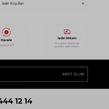
İade Koşulları
İade İmkanı
Havale
14 iş günü içerisinde
avale & EFT
ücretsiz iade imkanı
KAYIT OLUN
444 12 14