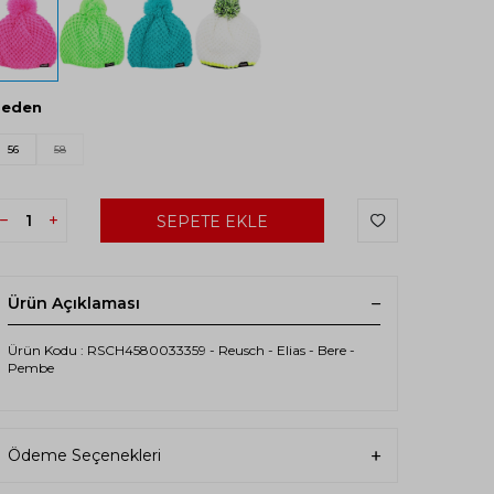
Beden
56
58
SEPETE EKLE
Ürün Açıklaması
Ürün Kodu : RSCH4580033359 - Reusch - Elias - Bere -
Pembe
Ödeme Seçenekleri