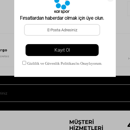
argo
Güvenli Alışveriş
cretsiz
256Bit SSL sertifikası ile
H
güvenli alışveriş
MÜŞTERI
HIZMETLERI