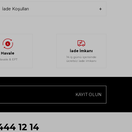
İade Koşulları
İade İmkanı
Havale
14 iş günü içerisinde
avale & EFT
ücretsiz iade imkanı
KAYIT OLUN
444 12 14