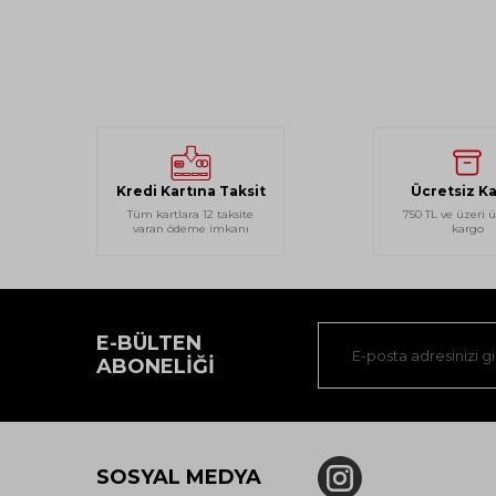
Kredi Kartına Taksit
Ücretsiz K
Tüm kartlara 12 taksite
750 TL ve üzeri ü
varan ödeme imkanı
kargo
E-BÜLTEN
ABONELIĞI
SOSYAL MEDYA