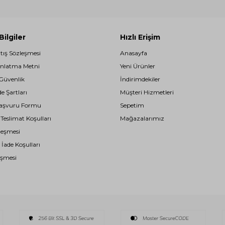
ilgiler
Hızlı Erişim
atış Sözleşmesi
Anasayfa
nlatma Metni
Yeni Ürünler
 Güvenlik
İndirimdekiler
de Şartları
Müşteri Hizmetleri
i Başvuru Formu
Sepetim
eslimat Koşulları
Mağazalarımız
leşmesi
 İade Koşulları
eşmesi