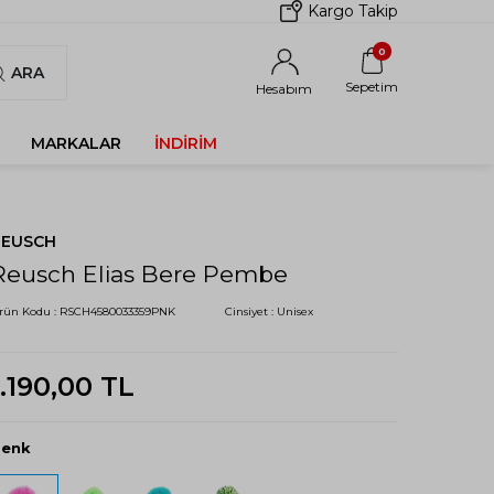
Kargo Takip
0
ARA
Sepetim
Hesabım
MARKALAR
İNDIRIM
REUSCH
Reusch Elias Bere Pembe
rün Kodu :
RSCH4580033359PNK
Cinsiyet :
Unisex
1.190,00
TL
Renk