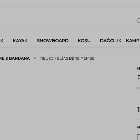
K
KAYAK
SNOWBOARD
KOŞU
DAĞCILIK - KAMP
RE & BANDANA
REUSCH ELIAS BERE PEMBE
Ü