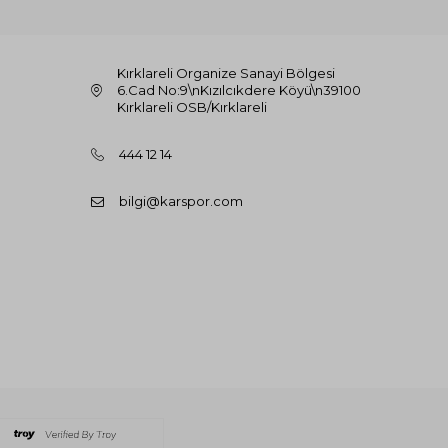
Kırklareli Organize Sanayi Bölgesi
6.Cad No:9\nKızılcıkdere Köyü\n39100
Kırklareli OSB/Kırklareli
444 12 14
bilgi@karspor.com