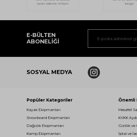
varan ödeme imkanı
kargo
E-BÜLTEN
ABONELIĞI
SOSYAL MEDYA
Popüler Kategoriler
Önemli B
Kayak Ekipmanları
Mesafeli S
Snowboard Ekipmanları
KVKK Aydı
Dağcılık Ekipmanları
Gizlilik ve
Kamp Ekipmanları
İptal ve İa