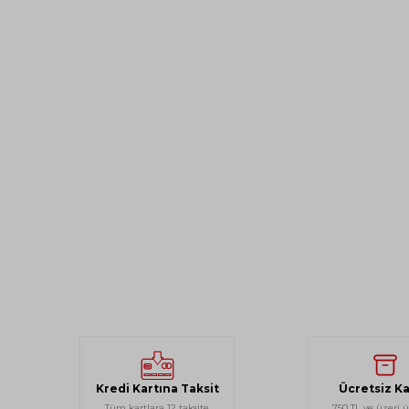
Kredi Kartına Taksit
Ücretsiz K
Tüm kartlara 12 taksite
750 TL ve üzeri ü