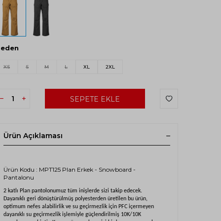
Beden
XS
S
M
L
XL
2XL
SEPETE EKLE
Ürün Açıklaması
Ürün Kodu : MPT125 Plan Erkek - Snowboard -
Pantalonu
2 katlı Plan pantolonumuz tüm inişlerde sizi takip edecek.
Dayanıklı geri dönüştürülmüş polyesterden üretilen bu ürün,
optimum nefes alabilirlik ve su geçirmezlik için PFC içermeyen
dayanıklı su geçirmezlik işlemiyle güçlendirilmiş 10K/10K