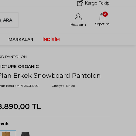
Kargo Takip
0
ARA
Sepetim
Hesabım
MARKALAR
İNDIRIM
RD PANTOLON
PICTURE ORGANIC
Plan Erkek Snowboard Pantolon
rün Kodu :
MPT125ORG60
Cinsiyet :
Erkek
8.890,00
TL
Renk