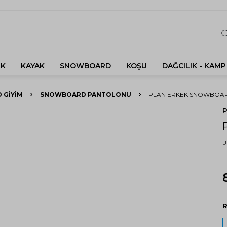
K
KAYAK
SNOWBOARD
KOŞU
DAĞCILIK - KAMP
 GIYIM
SNOWBOARD PANTOLONU
PLAN ERKEK SNOWBOA
Ü