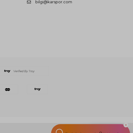
bilgi@karspor.com
Ava'ya Sor