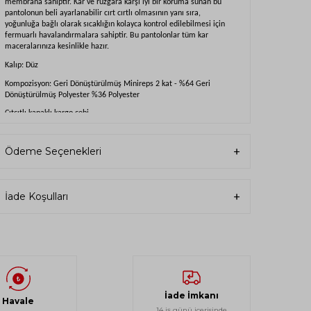
membrana sahiptir. Kar ve rüzgara karşı iyi bir koruma sunan bu
pantolonun beli ayarlanabilir cırt cırtlı olmasının yanı sıra,
yoğunluğa bağlı olarak sıcaklığın kolayca kontrol edilebilmesi için
fermuarlı havalandırmalara sahiptir. Bu pantolonlar tüm kar
maceralarınıza kesinlikle hazır.
Kalıp: Düz
Kompozisyon: Geri Dönüştürülmüş Minireps 2 kat - %64 Geri
Dönüştürülmüş Polyester %36 Polyester
Çıtçıtlı kapaklı kargo cebi
Dryplay 10K/10K membran
Ödeme Seçenekleri
Coremax astar
Coremax örgü astar 96g/m2
Güçlendirilmiş su geçirmez dikişler (kritik bantlanmış dikişler)
İade Koşulları
Kapak altında düğme ve fermuar açıklığı
Velcro ayarlanabilir kemer
Uyluklarda fermuarlı havalandırma sistemi
Su geçirmez fermuarlı yan yama cepler
I-fit sistemi
İade İmkanı
Bacağın alt kısmındaki çıtçıtlı düğmeler
Havale
14 iş günü içerisinde