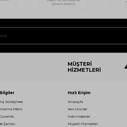
256Bit SSL sertifikası ile
H
güvenli alışveriş
MÜŞTERI
HIZMETLERI
ilgiler
Hızlı Erişim
atış Sözleşmesi
Anasayfa
nlatma Metni
Yeni Ürünler
 Güvenlik
İndirimdekiler
de Şartları
Müşteri Hizmetleri