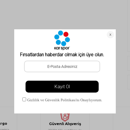
argo
Güvenli Alışveriş
cretsiz