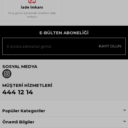
İade İmkanı
14 iş günü içerisinde ücretsiz iade
imkanı
E-BÜLTEN ABONELIĞI
KAYIT OLUN
SOSYAL MEDYA
MÜŞTERI HIZMETLERI
444 12 14
Popüler Kategoriler
Önemli Bilgiler