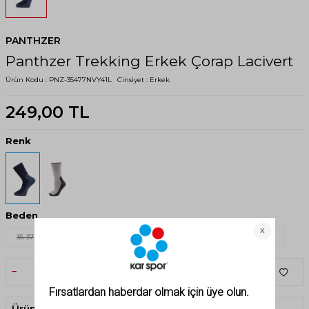
PANTHZER
Panthzer Trekking Erkek Çorap Lacivert
Ürün Kodu :
PNZ-35477NVY41L
Cinsiyet :
Erkek
249,00
TL
Renk
Beden
35-37
35-38
38-40
39-42
41-43
43-46
44-46
SEPETE EKLE