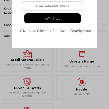
Ürün Açıklaması
Ürün Kodu : PNZ-35477 - Panthzer - Trekking - Erkek Çorap -
Lacivert
Ödeme Seçenekleri
İade Koşulları
Kredi Kartına Taksit
Ücretsiz Kargo
Tüm kartlara 12 taksite varan ödeme
750 TL ve üzeri ücretsiz kargo
imkanı
Güvenli Alışveriş
Havale
256Bit SSL sertifikası ile güvenli
Havale & EFT
alışveriş