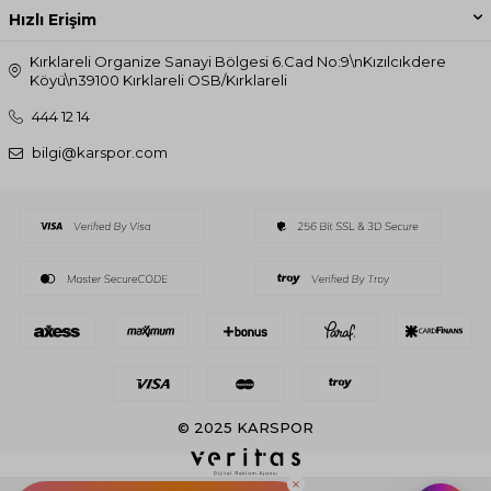
Hızlı Erişim
Kırklareli Organize Sanayi Bölgesi 6.Cad No:9\nKızılcıkdere
Köyü\n39100 Kırklareli OSB/Kırklareli
444 12 14
bilgi@karspor.com
© 2025 KARSPOR