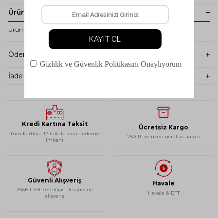
Ürün Açıklaması
Ürün Kodu: PNZ100404 - Panthzer Stella Kadın Kayak Pantolonu
Ödeme Seçenekleri
İade Koşulları
Kredi Kartına Taksit
Ücretsiz Kargo
Tüm kartlara 12 taksite varan ödeme
750 TL ve üzeri ücretsiz kargo
imkanı
Güvenli Alışveriş
Havale
256Bit SSL sertifikası ile güvenli
Havale & EFT
alışveriş