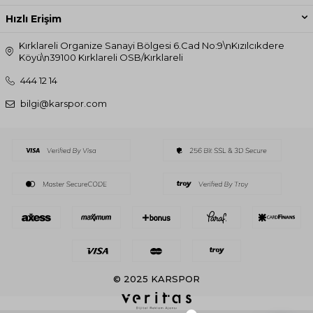
Hızlı Erişim
Kırklareli Organize Sanayi Bölgesi 6.Cad No:9\nKızılcıkdere
Köyü\n39100 Kırklareli OSB/Kırklareli
444 12 14
bilgi@karspor.com
© 2025 KARSPOR