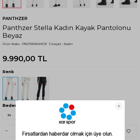
PANTHZER
Panthzer Stella Kadın Kayak Pantolonu
Beyaz
Ürün Kodu :
PNZ100404HG9
Cinsiyet :
Kadın
9.990,00
TL
Renk
Beden
34
36
38
40
42
44
SEPETE EKLE