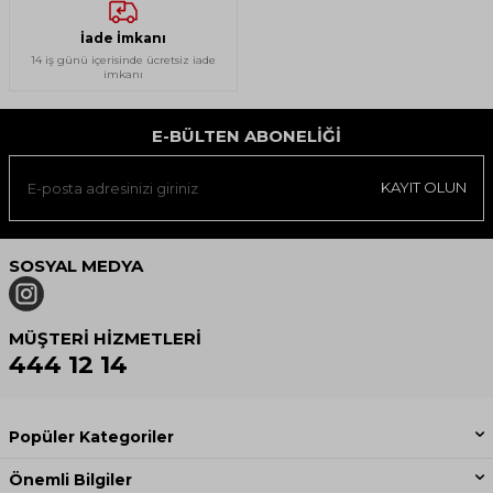
İade İmkanı
14 iş günü içerisinde ücretsiz iade
imkanı
E-BÜLTEN ABONELIĞI
KAYIT OLUN
SOSYAL MEDYA
MÜŞTERI HIZMETLERI
444 12 14
Popüler Kategoriler
Önemli Bilgiler