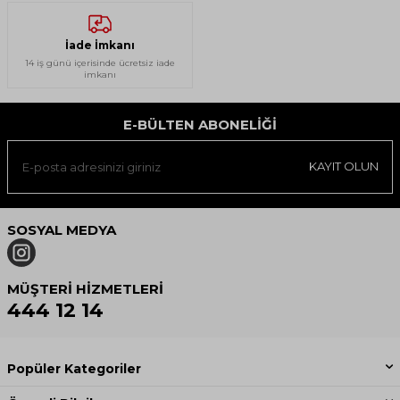
İade İmkanı
14 iş günü içerisinde ücretsiz iade
imkanı
E-BÜLTEN ABONELIĞI
KAYIT OLUN
SOSYAL MEDYA
MÜŞTERI HIZMETLERI
444 12 14
Popüler Kategoriler