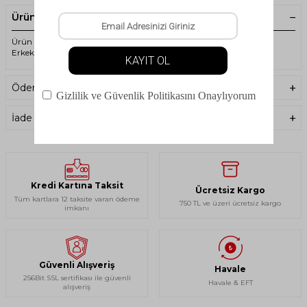
Ürün Açıklaması
Ürün Kodu : PNZ-135184 - Panthzer Nature Extreme Cold Socks -
Erkek Çorap - Bej
Ödeme Seçenekleri
İade Koşulları
Kredi Kartına Taksit
Ücretsiz Kargo
Tüm kartlara 12 taksite varan ödeme
750 TL ve üzeri ücretsiz kargo
imkanı
Güvenli Alışveriş
Havale
256Bit SSL sertifikası ile güvenli
Havale & EFT
alışveriş