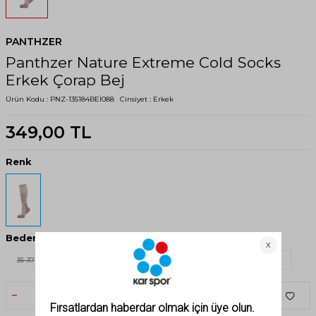
PANTHZER
Panthzer Nature Extreme Cold Socks
Erkek Çorap Bej
Ürün Kodu :
PNZ-135184BEİ088
Cinsiyet :
Erkek
349,00
TL
Renk
Beden
35-37
35-38
38-40
39-42
41-43
43-46
44-46
SEPETE EKLE