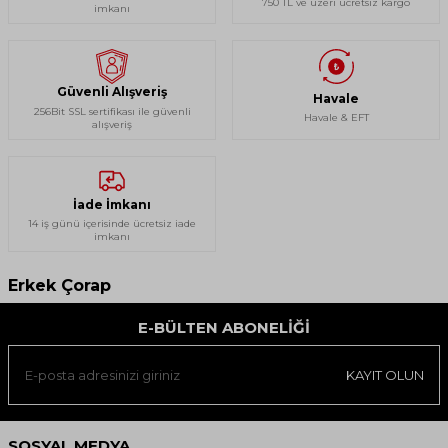
750 TL ve üzeri ücretsiz kargo
imkanı
Güvenli Alışveriş
Havale
256Bit SSL sertifikası ile güvenli
Havale & EFT
alışveriş
İade İmkanı
14 iş günü içerisinde ücretsiz iade
imkanı
Erkek Çorap
E-BÜLTEN ABONELIĞI
KAYIT OLUN
SOSYAL MEDYA