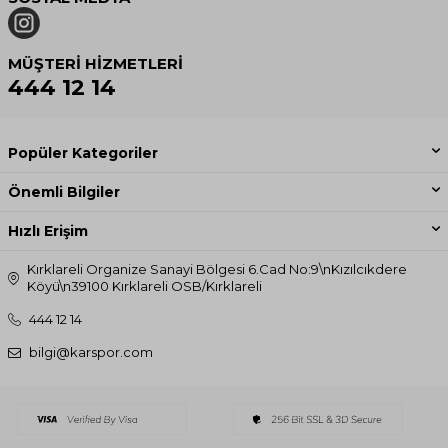
MÜŞTERI HIZMETLERI
444 12 14
Popüler Kategoriler
Önemli Bilgiler
Hızlı Erişim
Kırklareli Organize Sanayi Bölgesi 6.Cad No:9\nKızılcıkdere
Köyü\n39100 Kırklareli OSB/Kırklareli
444 12 14
bilgi@karspor.com