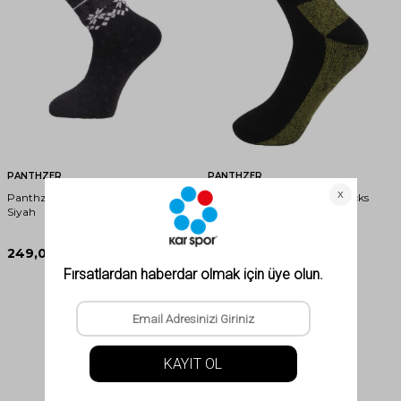
PANTHZER
PANTHZER
Panthzer Casual Wool Erkek Çorap
Panthzer Coolmax Sport Socks
Siyah
Haki/Gri
249,00
TL
299,00
TL