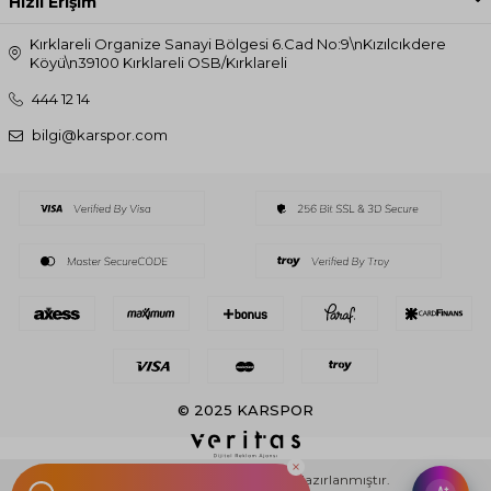
Hızlı Erişim
Kırklareli Organize Sanayi Bölgesi 6.Cad No:9\nKızılcıkdere
Köyü\n39100 Kırklareli OSB/Kırklareli
444 12 14
bilgi@karspor.com
© 2025 KARSPOR
T
-Soft
E-Ticaret
Sistemleriyle Hazırlanmıştır.