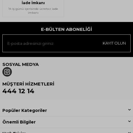
İade İmkanı
14 iş günü içerisinde ücretsiz iade
imkanı
E-BÜLTEN ABONELIĞI
KAYIT OLUN
SOSYAL MEDYA
MÜŞTERI HIZMETLERI
444 12 14
Popüler Kategoriler
Önemli Bilgiler