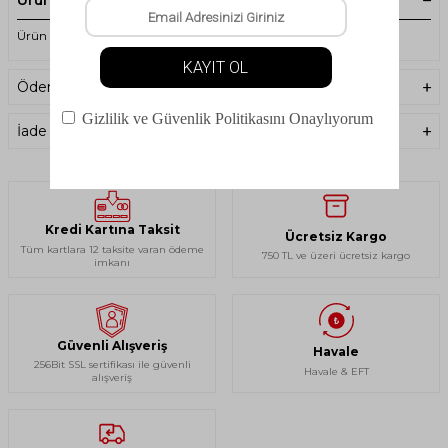
Ürün Açıklaması
Ürün Kodu : 000029126 - Arena - Earplug Pro - Kulak Tıkacı
Ödeme Seçenekleri
İade Koşulları
Kredi Kartına Taksit
Ücretsiz Kargo
Tüm kartlara 12 taksite varan ödeme
750 TL ve üzeri ücretsiz kargo
imkanı
Güvenli Alışveriş
Havale
256Bit SSL sertifikası ile güvenli
Havale & EFT
alışveriş