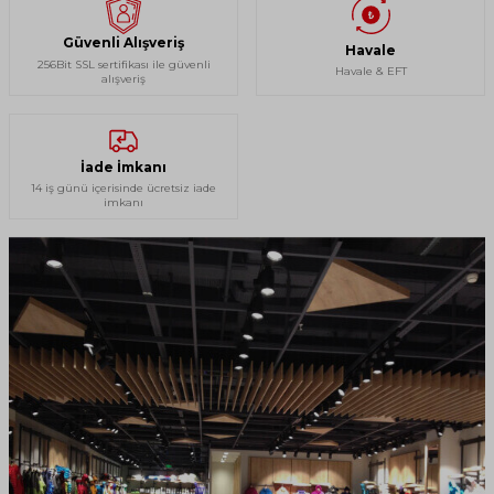
Güvenli Alışveriş
Havale
256Bit SSL sertifikası ile güvenli
Havale & EFT
alışveriş
İade İmkanı
14 iş günü içerisinde ücretsiz iade
imkanı