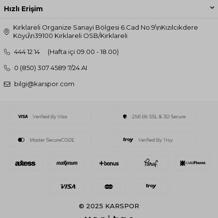
Hızlı Erişim
Kırklareli Organize Sanayi Bölgesi 6.Cad No:9\nKızılcıkdere
Köyü\n39100 Kırklareli OSB/Kırklareli
444 12 14
(Hafta içi 09.00 - 18.00)
0 (850) 307 4589 7/24 AI
bilgi@karspor.com
© 2025 KARSPOR