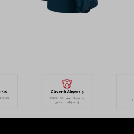
argo
Güvenli Alışveriş
cretsiz
256Bit SSL sertifikası ile
H
güvenli alışveriş