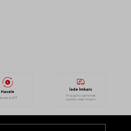
İade İmkanı
Havale
14 iş günü içerisinde
avale & EFT
ücretsiz iade imkanı