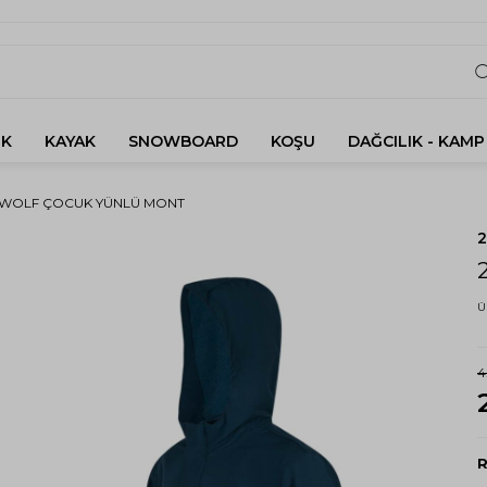
K
KAYAK
SNOWBOARD
KOŞU
DAĞCILIK - KAMP
 WOLF ÇOCUK YÜNLÜ MONT
Ü
4