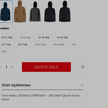
Beden
10-11 YAŞ
11-12 YAŞ
12-13 YAŞ
14-15 YAŞ
6-7 YAŞ
8-9 YAŞ
13-14 YAŞ
15-16 YAŞ
7-8
9-10
SEPETE EKLE
Ürün Açıklaması
Ürün Kodu: 2ASWOLCFBFW24 - 2AS Wolf Çocuk Yünlü
Mont