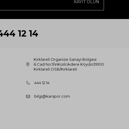
KAYIT OLUN
444 12 14
Kırklareli Organize Sanayi Bölgesi
6.Cad No:9\nKızılcıkdere Köyü\n39100
Kırklareli OSB/Kırklareli
444 12 14
bilgi@karspor.com