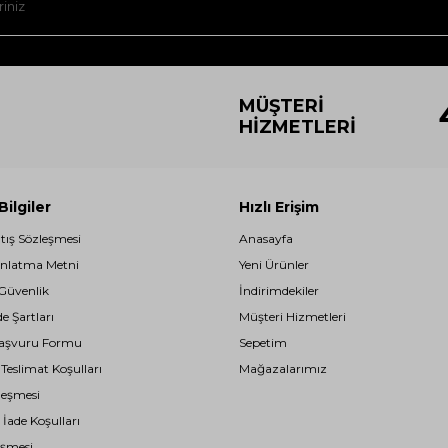
MÜŞTERI
HIZMETLERI
ilgiler
Hızlı Erişim
atış Sözleşmesi
Anasayfa
nlatma Metni
Yeni Ürünler
 Güvenlik
İndirimdekiler
de Şartları
Müşteri Hizmetleri
i Başvuru Formu
Sepetim
eslimat Koşulları
Mağazalarımız
leşmesi
 İade Koşulları
eşmesi