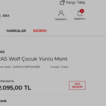
Kargo Takip
0
ARA
Sepetim
Hesabım
MARKALAR
İNDIRIM
2AS
2AS Wolf Çocuk Yünlü Mont
rün Kodu :
2ASWOLCFBFW240335
Cinsiyet :
Erkek
.190,00
TL
%
50
2.095,00
TL
İNDIRIM
Renk