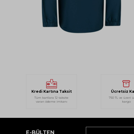
Kredi Kartına Taksit
Ücretsiz K
Tüm kartlara 12 taksite
750 TL ve üzeri ü
varan ödeme imkanı
kargo
E-BÜLTEN