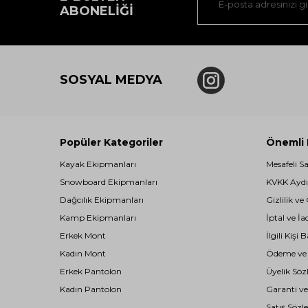
ABONELIĞI
SOSYAL MEDYA
Popüler Kategoriler
Önemli B
Kayak Ekipmanları
Mesafeli S
Snowboard Ekipmanları
KVKK Aydı
Dağcılık Ekipmanları
Gizlilik ve
Kamp Ekipmanları
İptal ve İa
Erkek Mont
İlgili Kiş
Kadın Mont
Ödeme ve T
Erkek Pantolon
Üyelik Söz
Kadın Pantolon
Garanti ve
Satış Sözl