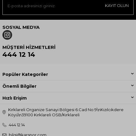
Ağartıcı kullanılmamalıdır.
KAYIT OLUN
Kuru temizleme yapılabilir.
SOSYAL MEDYA
Tamburlu kurutma yapmayınız.
MÜŞTERI HIZMETLERI
444 12 14
Popüler Kategoriler
Önemli Bilgiler
Hızlı Erişim
Kırklareli Organize Sanayi Bölgesi 6.Cad No:9\nKızılcıkdere
Köyü\n39100 Kırklareli OSB/Kırklareli
444 12 14
bilgi@karspor.com