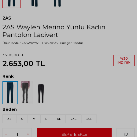
2AS
2AS Waylen Merino Yünlü Kadın
Pantolon Lacivert
Ürün Kodu :
2ASWAYWFBFW230335
Cinsiyet :
Kadın
3.790,00
TL
%
30
2.653,00
TL
İNDIRIM
Renk
Beden
XS
S
M
L
XL
2XL
3XL
SEPETE EKLE