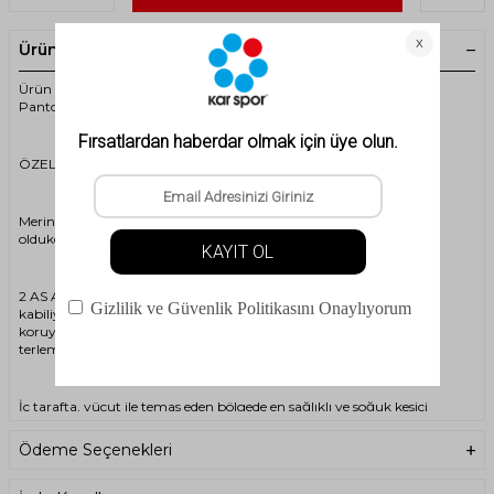
Ürün Açıklaması
Ürün Kodu: 2ASWAYWFBFW23 - 2AS Waylen Merino Yünlü Kadın
Pantolon
ÖZELLİKLER
Merino yün yaklaşık ince mikron inceliği sayesinde kıyafetlerin
oldukça hafif ve konforlu olmasını sağlar.
2 AS ARGE çalışmaları ile geliştirilen bir kumaştır. Yüksek hareket
kabiliyetinden taviz vermeden, dış etkenlere karşı yüksek
koruyuculuğu olan, vücudu sağlıklı olarak soğuktan koruyan ve
terleme ile oluşan nemi dışarı atan bir kumaş geliştirilmiştir.
İç tarafta, vücut ile temas eden bölgede en sağlıklı ve soğuk kesici
özelliği en yüksek olan yün kullanılmıştır.
Ödeme Seçenekleri
Dış yüzeyi ise nem ve suya karşı dayanıklıdır.