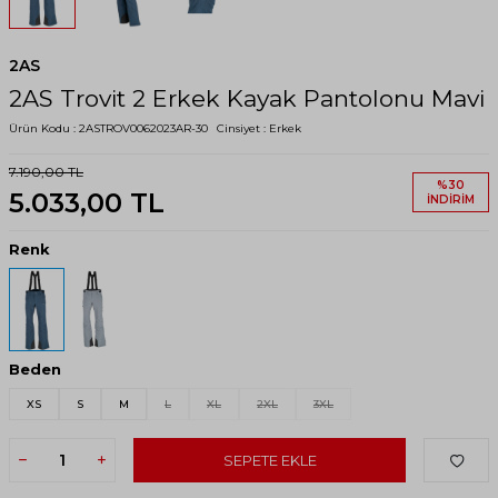
2AS
2AS Trovit 2 Erkek Kayak Pantolonu Mavi
Ürün Kodu :
2ASTROV0062023AR-30
Cinsiyet :
Erkek
7.190,00
TL
%
30
5.033,00
TL
İNDIRIM
Renk
Beden
XS
S
M
L
XL
2XL
3XL
SEPETE EKLE