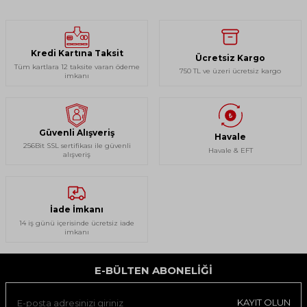
Kullanım Alanı: Kayak için uygundur.
Kredi Kartına Taksit
Ücretsiz Kargo
Tüm kartlara 12 taksite varan ödeme
750 TL ve üzeri ücretsiz kargo
imkanı
Güvenli Alışveriş
Havale
256Bit SSL sertifikası ile güvenli
Havale & EFT
alışveriş
İade İmkanı
14 iş günü içerisinde ücretsiz iade
imkanı
E-BÜLTEN ABONELIĞI
KAYIT OLUN