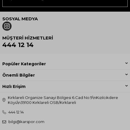
SOSYAL MEDYA
MÜŞTERI HIZMETLERI
444 12 14
Popüler Kategoriler
Önemli Bilgiler
Hızlı Erişim
Kırklareli Organize Sanayi Bölgesi 6.Cad No:9\nKızılcıkdere
Köyü\n39100 Kırklareli OSB/Kırklareli
444 12 14
bilgi@karspor.com