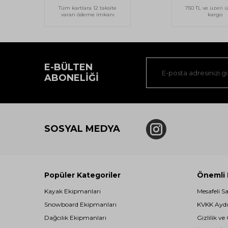
Tüm kartlara 12 taksite
750 TL ve üzeri ü
varan ödeme imkanı
kargo
E-BÜLTEN
ABONELIĞI
SOSYAL MEDYA
Popüler Kategoriler
Önemli B
Kayak Ekipmanları
Mesafeli S
Snowboard Ekipmanları
KVKK Aydı
Dağcılık Ekipmanları
Gizlilik ve