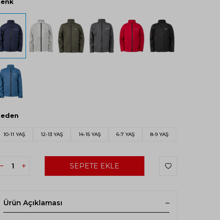
Renk
Beden
10-11 YAŞ
12-13 YAŞ
14-15 YAŞ
6-7 YAŞ
8-9 YAŞ
SEPETE EKLE
Ürün Açıklaması