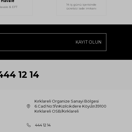
Havale
14 iş günü içerisinde
avale & EFT
ücretsiz iade imkanı
KAYIT OLUN
444 12 14
Kırklareli Organize Sanayi Bölgesi
6.Cad No:9\nKızılcıkdere Köyü\n39100
Kırklareli OSB/Kırklareli
444 12 14