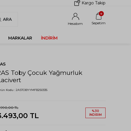
Kargo Takip
0
ARA
Sepetim
Hesabım
MARKALAR
İNDIRIM
2AS
2AS Toby Çocuk Yağmurluk
Lacivert
rün Kodu :
2ASTOBYYMFB250335
.990,00
TL
%
30
3.493,00
TL
İNDIRIM