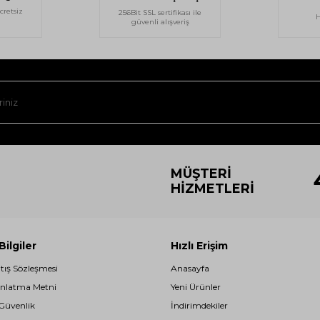
cretsiz
256Bit SSL sertifikası ile
H
güvenli alışveriş
MÜŞTERI
HIZMETLERI
ilgiler
Hızlı Erişim
atış Sözleşmesi
Anasayfa
nlatma Metni
Yeni Ürünler
 Güvenlik
İndirimdekiler