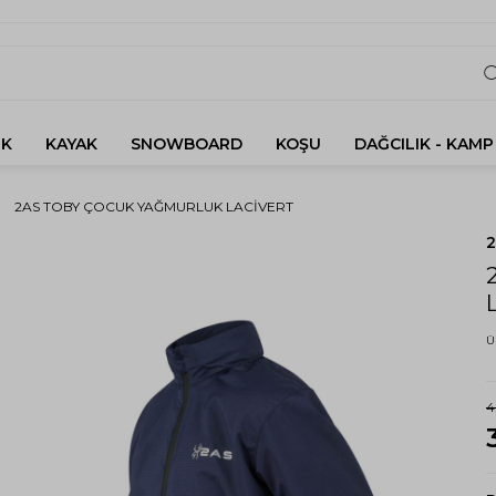
K
KAYAK
SNOWBOARD
KOŞU
DAĞCILIK - KAMP
2AS TOBY ÇOCUK YAĞMURLUK LACIVERT
Ü
4