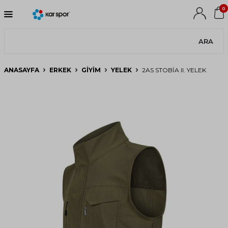
0
ARA
ANASAYFA
ERKEK
GIYIM
YELEK
2AS STOBIA II. YELEK