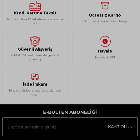
Kredi Kartına Taksit
Ücretsiz Kargo
Tüm kartlara 12 taksite varan ödeme
750 TL ve üzeri ücretsiz kargo
imkanı
Güvenli Alışveriş
Havale
256Bit SSL sertifikası ile güvenli
Havale & EFT
alışveriş
İade İmkanı
14 iş günü içerisinde ücretsiz iade
imkanı
E-BÜLTEN ABONELIĞI
KAYIT OLUN