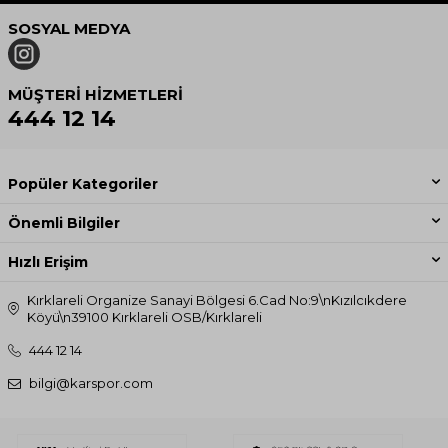
SOSYAL MEDYA
MÜŞTERI HIZMETLERI
444 12 14
Popüler Kategoriler
Önemli Bilgiler
Hızlı Erişim
Kırklareli Organize Sanayi Bölgesi 6.Cad No:9\nKızılcıkdere
Köyü\n39100 Kırklareli OSB/Kırklareli
444 12 14
bilgi@karspor.com