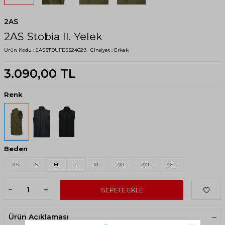
2AS
2AS Stobia II. Yelek
Ürün Kodu :
2ASSTOUFBSS24629
Cinsiyet :
Erkek
3.090,00
TL
Renk
Beden
XS
S
M
L
XL
2XL
3XL
4XL
SEPETE EKLE
Ürün Açıklaması