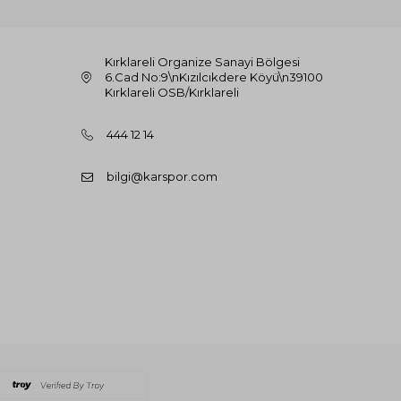
Kırklareli Organize Sanayi Bölgesi
6.Cad No:9\nKızılcıkdere Köyü\n39100
Kırklareli OSB/Kırklareli
444 12 14
bilgi@karspor.com