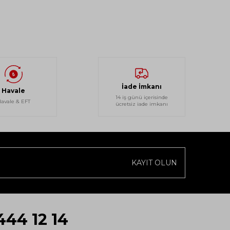
İade İmkanı
Havale
14 iş günü içerisinde
avale & EFT
ücretsiz iade imkanı
KAYIT OLUN
444 12 14