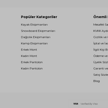
Popüler Kategoriler
Önemli B
Kayak Ekipmanları
Mesafeli S
Snowboard Ekipmanları
KVKK Aydı
Dağcılık Ekipmanları
Gizlilik ve
Kamp Ekipmanları
İptal ve İa
Erkek Mont
İlgili Kiş
Kadın Mont
Ödeme ve T
Erkek Pantolon
Üyelik Söz
Kadın Pantolon
Garanti ve
Satış Sözl
Blog