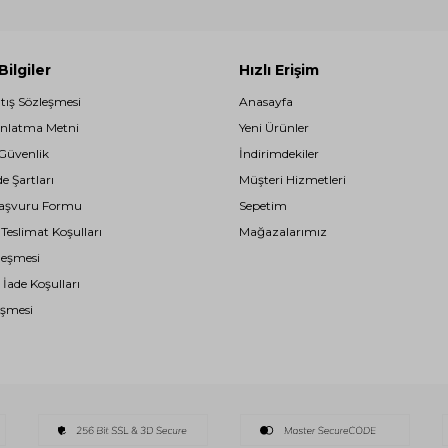
ilgiler
Hızlı Erişim
atış Sözleşmesi
Anasayfa
nlatma Metni
Yeni Ürünler
 Güvenlik
İndirimdekiler
de Şartları
Müşteri Hizmetleri
i Başvuru Formu
Sepetim
eslimat Koşulları
Mağazalarımız
leşmesi
 İade Koşulları
eşmesi