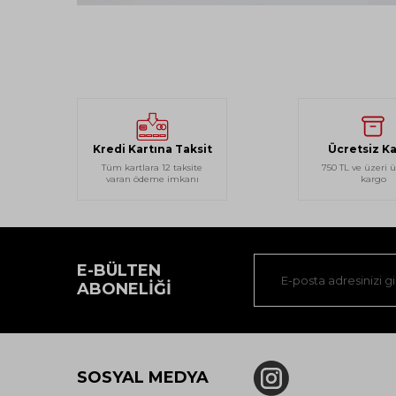
Kredi Kartına Taksit
Ücretsiz K
Tüm kartlara 12 taksite
750 TL ve üzeri ü
varan ödeme imkanı
kargo
E-BÜLTEN
ABONELIĞI
SOSYAL MEDYA