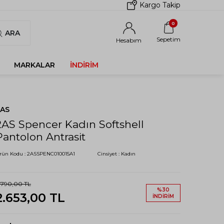
Kargo Takip
0
ARA
Sepetim
Hesabım
MARKALAR
İNDIRIM
2AS
2AS Spencer Kadın Softshell
Pantolon Antrasit
rün Kodu :
2ASSPENC010015A1
Cinsiyet :
Kadın
.790,00
TL
%
30
2.653,00
TL
İNDIRIM