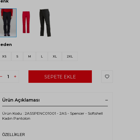
Renk
Beden
XS
S
M
L
XL
2XL
SEPETE EKLE
Ürün Açıklaması
Ürün Kodu : 2ASSPENC01001 - 2AS - Spencer - Softshell
Kadın Pantolon
ÖZELLİKLER