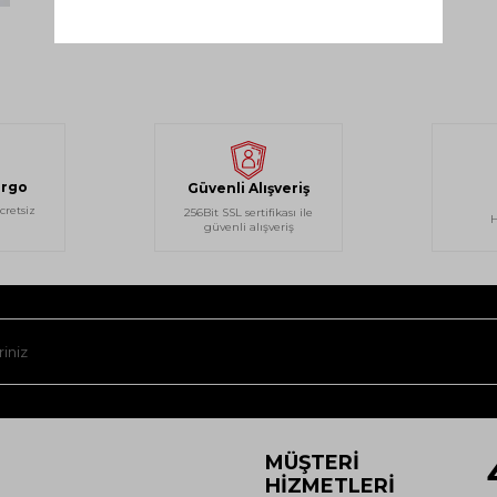
argo
Güvenli Alışveriş
cretsiz
256Bit SSL sertifikası ile
H
güvenli alışveriş
MÜŞTERI
HIZMETLERI