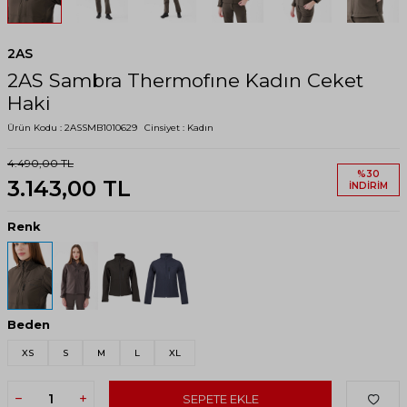
2AS
2AS Sambra Thermofıne Kadın Ceket
Haki
Ürün Kodu :
2ASSMB1010629
Cinsiyet :
Kadın
4.490,00
TL
%
30
3.143,00
TL
İNDIRIM
Renk
Beden
XS
S
M
L
XL
SEPETE EKLE