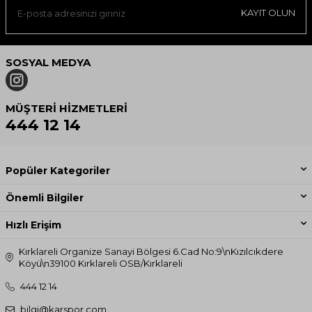
KAYIT OLUN
SOSYAL MEDYA
MÜŞTERI HIZMETLERI
444 12 14
Popüler Kategoriler
Önemli Bilgiler
Hızlı Erişim
Kırklareli Organize Sanayi Bölgesi 6.Cad No:9\nKızılcıkdere
Köyü\n39100 Kırklareli OSB/Kırklareli
444 12 14
bilgi@karspor.com