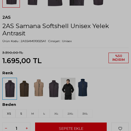
2AS
2AS Samana Softshell Unisex Yelek
Antrasit
Ürün Kodu :
2ASSAM010025A1
Cinsiyet :
Unisex
3.390,00
TL
%
50
1.695,00
TL
İNDIRIM
Renk
Beden
XS
S
M
L
XL
2XL
3XL
SEPETE EKLE