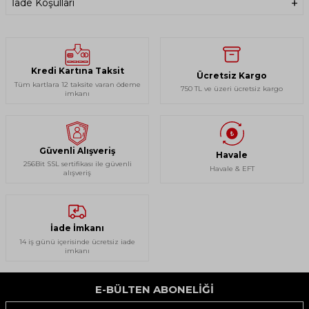
İade Koşulları
Ütüleme yapmayınız.
Ağartıcı kullanılmamalıdır.
Kuru temizleme yapılmamalıdır.
Tamburlu kurutma yapmayınız.
Kredi Kartına Taksit
Ücretsiz Kargo
Tüm kartlara 12 taksite varan ödeme
750 TL ve üzeri ücretsiz kargo
imkanı
Güvenli Alışveriş
Havale
256Bit SSL sertifikası ile güvenli
Havale & EFT
alışveriş
İade İmkanı
14 iş günü içerisinde ücretsiz iade
imkanı
E-BÜLTEN ABONELIĞI