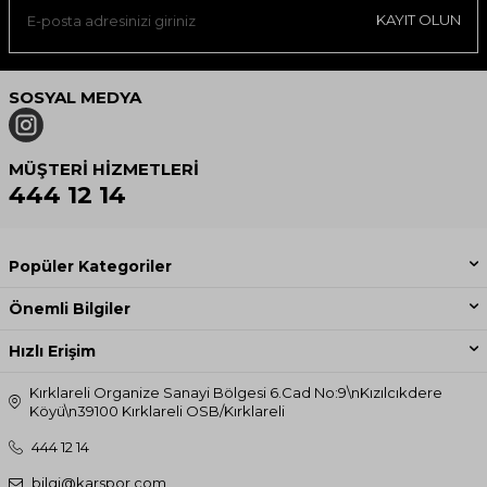
KAYIT OLUN
SOSYAL MEDYA
MÜŞTERI HIZMETLERI
444 12 14
Popüler Kategoriler
Önemli Bilgiler
Hızlı Erişim
Kırklareli Organize Sanayi Bölgesi 6.Cad No:9\nKızılcıkdere
Köyü\n39100 Kırklareli OSB/Kırklareli
444 12 14
bilgi@karspor.com