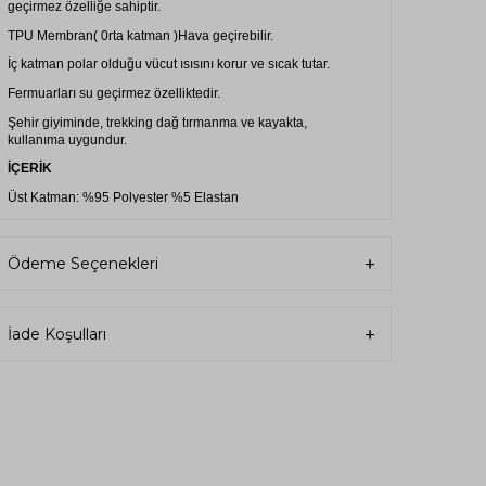
geçirmez özelliğe sahiptir.
TPU Membran( 0rta katman )Hava geçirebilir.
İç katman polar olduğu vücut ısısını korur ve sıcak tutar.
Fermuarları su geçirmez özelliktedir.
Şehir giyiminde, trekking dağ tırmanma ve kayakta,
kullanıma uygundur.
İÇERİK
Üst Katman: %95 Polyester %5 Elastan
Orta Katman: TPU Membran
Alt Katman: %100 Micro Polyester Polar
Ödeme Seçenekleri
KULLANMA
30 dereceye kadar yıkanmalıdır.
İade Koşulları
Ütüleme yapmayınız.
Ağartıcı kullanılmamalıdır.
Kuru temizleme yapılmamalıdır.
Tamburlu kurutma yapmayınız.