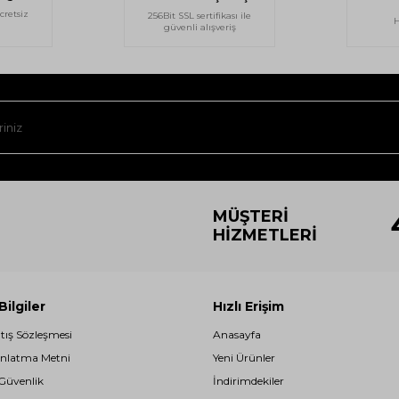
cretsiz
256Bit SSL sertifikası ile
H
güvenli alışveriş
MÜŞTERI
HIZMETLERI
ilgiler
Hızlı Erişim
atış Sözleşmesi
Anasayfa
nlatma Metni
Yeni Ürünler
 Güvenlik
İndirimdekiler