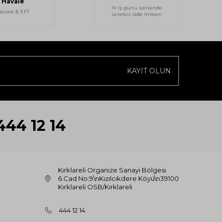
Havale
14 iş günü içerisinde
avale & EFT
ücretsiz iade imkanı
KAYIT OLUN
444 12 14
Kırklareli Organize Sanayi Bölgesi
6.Cad No:9\nKızılcıkdere Köyü\n39100
Kırklareli OSB/Kırklareli
444 12 14