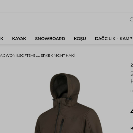
K
KAYAK
SNOWBOARD
KOŞU
DAĞCILIK - KAMP
SAGWON II.SOFTSHELL ERKEK MONT HAKI
Ü