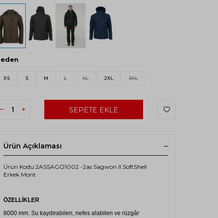
Beden
XS
S
M
L
XL
2XL
3XL
SEPETE EKLE
Ürün Açıklaması
Ürün Kodu:2ASSAGO1002 -2as Sagwon II.SoftShell
Erkek Mont
ÖZELLİKLER
8000 mm. Su kaydırabilen, nefes alabilen ve rüzgâr