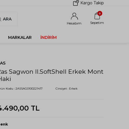
Kargo Takip
0
ARA
Sepetim
Hesabım
MARKALAR
İNDIRIM
2AS
2as Sagwon II.SoftShell Erkek Mont
Haki
rün Kodu :
2ASSAG0100221417
Cinsiyet :
Erkek
4.490,00
TL
Renk