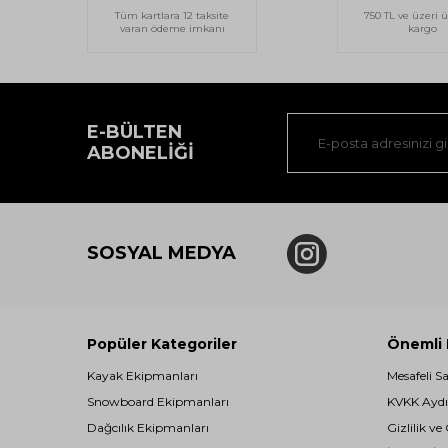
Tüm kartlara 12 taksite
750 TL ve üzeri ü
varan ödeme imkanı
kargo
E-BÜLTEN
ABONELIĞI
SOSYAL MEDYA
Popüler Kategoriler
Önemli B
Kayak Ekipmanları
Mesafeli S
Snowboard Ekipmanları
KVKK Aydı
Dağcılık Ekipmanları
Gizlilik ve