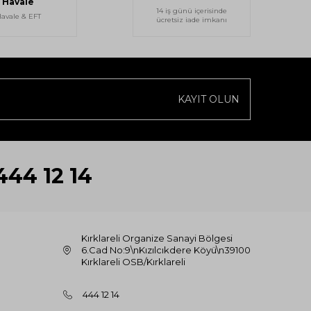
Havale
14 iş günü içerisinde
avale & EFT
ücretsiz iade imkanı
KAYIT OLUN
444 12 14
Kırklareli Organize Sanayi Bölgesi
6.Cad No:9\nKızılcıkdere Köyü\n39100
Kırklareli OSB/Kırklareli
444 12 14