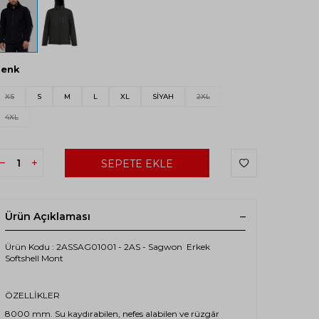
Renk
XS
S
M
L
XL
SİYAH
2XL
4XL
SEPETE EKLE
Ürün Açıklaması
Ürün Kodu : 2ASSAG01001 - 2AS - Sagwon Erkek
Softshell Mont
ÖZELLİKLER
8000 mm. Su kaydırabilen, nefes alabilen ve rüzgâr