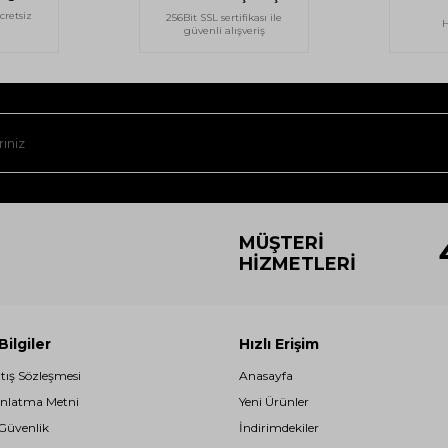
cretsiz
256Bit SSL sertifikası ile
H
güvenli alışveriş
MÜŞTERI
HIZMETLERI
ilgiler
Hızlı Erişim
atış Sözleşmesi
Anasayfa
nlatma Metni
Yeni Ürünler
 Güvenlik
İndirimdekiler