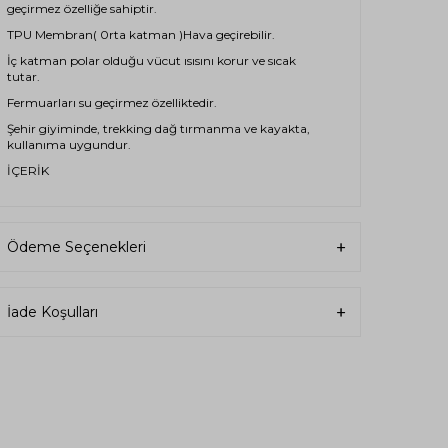
geçirmez özelliğe sahiptir.
TPU Membran( 0rta katman )Hava geçirebilir.
İç katman polar olduğu vücut ısısını korur ve sıcak
tutar.
Fermuarları su geçirmez özelliktedir.
Şehir giyiminde, trekking dağ tırmanma ve kayakta,
kullanıma uygundur.
İÇERİK
Üst Katman: %95 Polyester %5 Elastan
Orta Katman: TPU Membran
Ödeme Seçenekleri
Alt Katman: %100 Micro Polyester Polar
KULLANMA
30 dereceye kadar yıkanmalıdır.
İade Koşulları
Ütüleme yapmayınız.
Ağartıcı kullanılmamalıdır.
Kuru temizleme yapılmamalıdır.
Tamburlu kurutma yapmayınız.