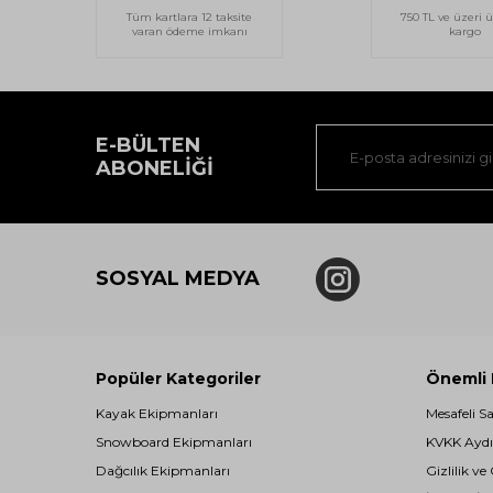
Tüm kartlara 12 taksite
750 TL ve üzeri ü
varan ödeme imkanı
kargo
E-BÜLTEN
ABONELIĞI
SOSYAL MEDYA
Popüler Kategoriler
Önemli B
Kayak Ekipmanları
Mesafeli S
Snowboard Ekipmanları
KVKK Aydı
Dağcılık Ekipmanları
Gizlilik ve