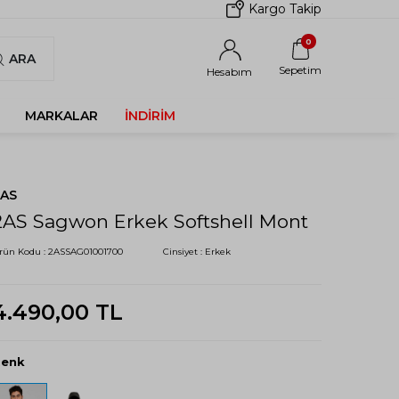
Kargo Takip
0
ARA
Sepetim
Hesabım
MARKALAR
İNDIRIM
2AS
2AS Sagwon Erkek Softshell Mont
rün Kodu :
2ASSAG01001700
Cinsiyet :
Erkek
4.490,00
TL
Renk