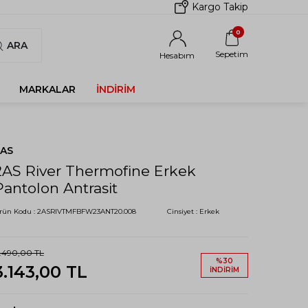
Kargo Takip
0
ARA
Sepetim
Hesabım
MARKALAR
İNDIRIM
2AS
2AS River Thermofine Erkek
Pantolon Antrasit
rün Kodu :
2ASRIVTMFBFW23ANT20.008
Cinsiyet :
Erkek
.490,00
TL
%
30
3.143,00
TL
İNDIRIM