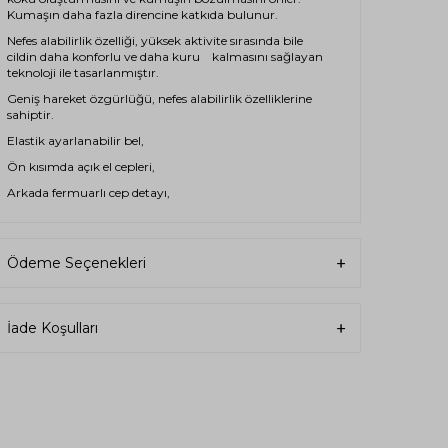
Kumaşın daha fazla direncine katkıda bulunur.
Nefes alabilirlik özelliği, yüksek aktivite sırasında bile
cildin daha konforlu ve daha kuru kalmasını sağlayan
teknoloji ile tasarlanmıştır.
Geniş hareket özgürlüğü, nefes alabilirlik özelliklerine
sahiptir.
Elastik ayarlanabilir bel,
Ön kısımda açık el cepleri,
Arkada fermuarlı cep detayı,
İÇERİK
%75 Coton, %20 Polyester, %5 Elastan
Ödeme Seçenekleri
KULLANIM/YIKAMA TALİMATLARI
30 derece makinada yıkanabilir.
Düşük ısıyla ütü yapılabilir.
İade Koşulları