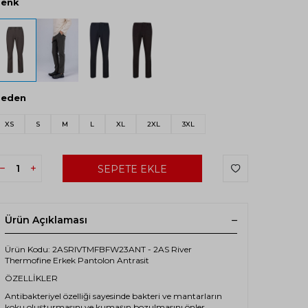
Renk
Beden
XS
S
M
L
XL
2XL
3XL
SEPETE EKLE
Ürün Açıklaması
Ürün Kodu: 2ASRIVTMFBFW23ANT - 2AS River
Thermofine Erkek Pantolon Antrasit
ÖZELLİKLER
Antibakteriyel özelliği sayesinde bakteri ve mantarların
koku oluşturmasını ve kumaşın bozulmasını önler.