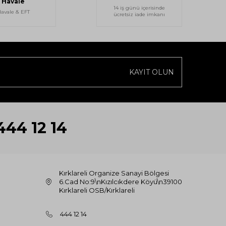
Havale
14 iş günü içerisinde
avale & EFT
ücretsiz iade imkanı
KAYIT OLUN
444 12 14
Kırklareli Organize Sanayi Bölgesi
6.Cad No:9\nKızılcıkdere Köyü\n39100
Kırklareli OSB/Kırklareli
444 12 14