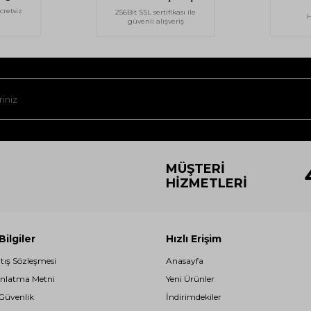
cretsiz
256Bit SSL sertifikası ile
H
güvenli alışveriş
MÜŞTERI
HIZMETLERI
ilgiler
Hızlı Erişim
atış Sözleşmesi
Anasayfa
nlatma Metni
Yeni Ürünler
 Güvenlik
İndirimdekiler