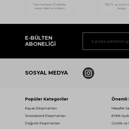
Tüm kartlara 12 taksite
750 TL ve üzeri ü
varan ödeme imkanı
kargo
E-BÜLTEN
ABONELIĞI
SOSYAL MEDYA
Popüler Kategoriler
Önemli B
Kayak Ekipmanları
Mesafeli S
Snowboard Ekipmanları
KVKK Aydı
Dağcılık Ekipmanları
Gizlilik ve