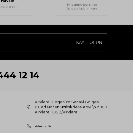
Havale
14 iş günü içerisinde
avale & EFT
ücretsiz iade imkanı
KAYIT OLUN
444 12 14
Kırklareli Organize Sanayi Bölgesi
6.Cad No:9\nKızılcıkdere Köyü\n39100
Kırklareli OSB/Kırklareli
444 12 14