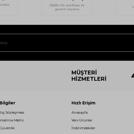
cretsiz
256Bit SSL sertifikası ile
H
güvenli alışveriş
MÜŞTERI
HIZMETLERI
ilgiler
Hızlı Erişim
atış Sözleşmesi
Anasayfa
nlatma Metni
Yeni Ürünler
 Güvenlik
İndirimdekiler