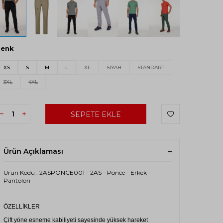
Renk
XS
S
M
L
XL
SİYAH
STANDART
3XL
4XL
SEPETE EKLE
Ürün Açıklaması
Ürün Kodu : 2ASPONCE001 - 2AS - Ponce - Erkek
Pantolon
ÖZELLİKLER
Çift yöne esneme kabiliyeti sayesinde yüksek hareket