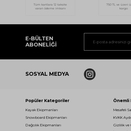
Tüm kartlara 12 taksite
750 TL ve üzeri ü
varan ödeme imkanı
kargo
E-BÜLTEN
ABONELIĞI
SOSYAL MEDYA
Popüler Kategoriler
Önemli B
Kayak Ekipmanları
Mesafeli S
Snowboard Ekipmanları
KVKK Aydı
Dağcılık Ekipmanları
Gizlilik ve