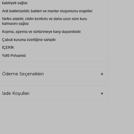
kabiliyeti sağlar.
Anti bakteriyeldir, bakteri ve mantar oluşumunu engeller.
Nefes alabilir, cildin konforlu ve daha uzun süre kuru
kalmasını sağlar.
Kopma, aşınma ve sürtünmeye karşı dayanıklıdır.
Çabuk kuruma özelliğine sahiptir.
İÇERİK
%86 Polyamid
%14 Elastan (En ve Boy Elastan)
KULLANMA/YIKAMA TALİMATI
Ödeme Seçenekleri
30 derecede yıkayınız.
Düşük sıcaklıkta ütüleyiniz.
İade Koşulları
Ağartıcı kullanılmamalıdır.
Kuru temizleme yapılabilir.
Tamburlu kurutma yapmayınız.