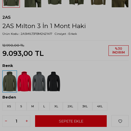
2AS
2AS Mılton 3 İn 1 Mont Haki
Ürün Kodu :
2ASMILT3FBM2421417
Cinsiyet :
Erkek
12.990,00
TL
%
30
9.093,00
TL
İNDIRIM
Renk
Beden
XS
S
M
L
XL
2XL
3XL
4XL
SEPETE EKLE