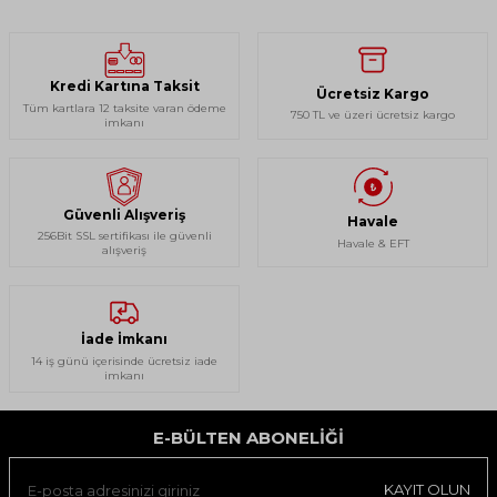
Kredi Kartına Taksit
Ücretsiz Kargo
Tüm kartlara 12 taksite varan ödeme
750 TL ve üzeri ücretsiz kargo
imkanı
Güvenli Alışveriş
Havale
256Bit SSL sertifikası ile güvenli
Havale & EFT
alışveriş
İade İmkanı
14 iş günü içerisinde ücretsiz iade
imkanı
E-BÜLTEN ABONELIĞI
KAYIT OLUN