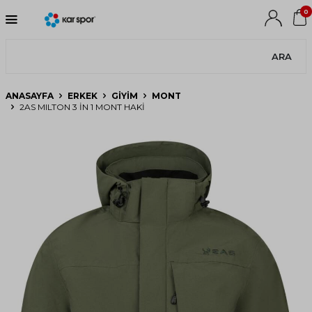
0
ARA
ANASAYFA
ERKEK
GIYIM
MONT
2AS MILTON 3 İN 1 MONT HAKI