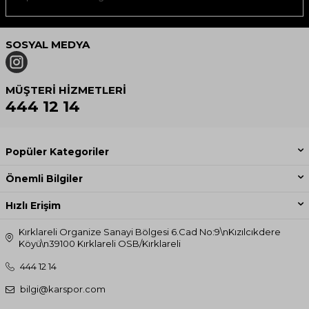
SOSYAL MEDYA
MÜŞTERI HIZMETLERI
444 12 14
Popüler Kategoriler
Önemli Bilgiler
Hızlı Erişim
Kırklareli Organize Sanayi Bölgesi 6.Cad No:9\nKızılcıkdere
Köyü\n39100 Kırklareli OSB/Kırklareli
444 12 14
bilgi@karspor.com