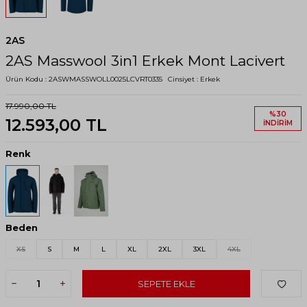
2AS
2AS Masswool 3in1 Erkek Mont Lacivert
Ürün Kodu :
2ASWMASSWOLL0025LCVRT0335
Cinsiyet :
Erkek
17.990,00
TL
%
30
12.593,00
TL
İNDIRIM
Renk
Beden
XS
S
M
L
XL
2XL
3XL
4XL
SEPETE EKLE