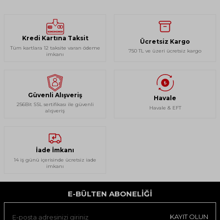
Kredi Kartına Taksit
Ücretsiz Kargo
Tüm kartlara 12 taksite varan ödeme
750 TL ve üzeri ücretsiz kargo
imkanı
Güvenli Alışveriş
Havale
256Bit SSL sertifikası ile güvenli
Havale & EFT
alışveriş
İade İmkanı
14 iş günü içerisinde ücretsiz iade
imkanı
E-BÜLTEN ABONELIĞI
KAYIT OLUN