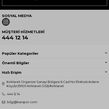
SOSYAL MEDYA
MÜŞTERI HIZMETLERI
444 12 14
Popüler Kategoriler
Önemli Bilgiler
Hızlı Erişim
Kırklareli Organize Sanayi Bölgesi 6.Cad No:9\nKızılcıkdere
Köyü\n39100 Kırklareli OSB/Kırklareli
444 12 14
bilgi@karspor.com