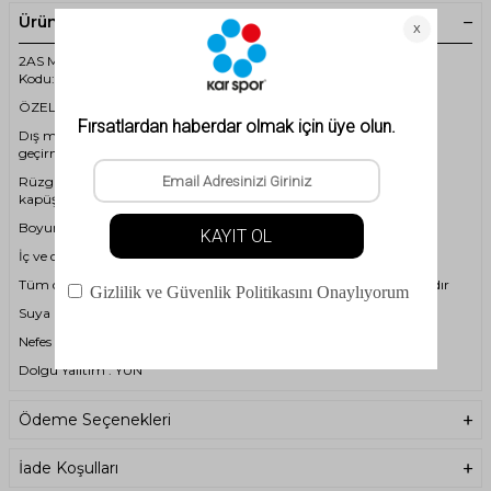
Ürün Açıklaması
2AS Masswool 3in1 Erkek Mont Lacivert Ürün
Kodu:2ASWMASSWOLL0025LCVRT
ÖZELLİKLER
Dış mekan aktivitesi için konforlu sıcaklık ve kuruluk için su
geçirmeye karşı dayanıklı kumaştan tasarlanmıştır.
Rüzgara karşı koruma için çıkarılabilir ve ayarlanabilir fermuarlı
kapüşon,
Boyun ve çene korumalı cırtlı ve fermuar kapamalı orta ön detay,
İç ve dış mont birbirine fermuar ile entegre edilebilir.
Tüm dikişlerde su girişini engelleyen kaynak bantları bulunmaktadır
Suya Dayanıklılık Oranı : 20.000 mm
Nefes Alabilirlik Oranı : 20.000 g/m
Dolgu Yalıtım : YÜN
İÇERİK
Ödeme Seçenekleri
Dış Katman: 100% Polyester
İç Katman :100% Polyester
İade Koşulları