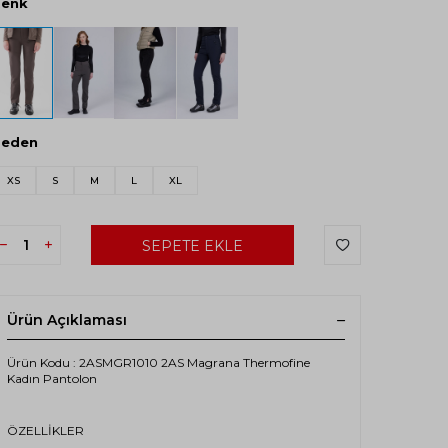
Renk
Beden
XS
S
M
L
XL
SEPETE EKLE
Ürün Açıklaması
Ürün Kodu : 2ASMGR1010 2AS Magrana Thermofine
Kadın Pantolon
ÖZELLİKLER