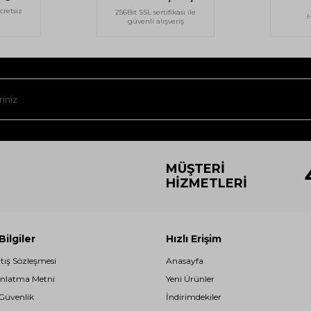
cretsiz
256Bit SSL sertifikası ile
H
güvenli alışveriş
MÜŞTERI
HIZMETLERI
ilgiler
Hızlı Erişim
atış Sözleşmesi
Anasayfa
nlatma Metni
Yeni Ürünler
 Güvenlik
İndirimdekiler