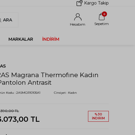
Kargo Takip
0
ARA
Sepetim
Hesabım
MARKALAR
İNDIRIM
2AS
2AS Magrana Thermofıne Kadın
Pantolon Antrasit
rün Kodu :
2ASMGR10105A1
Cinsiyet :
Kadın
.390,00
TL
%
30
3.073,00
TL
İNDIRIM