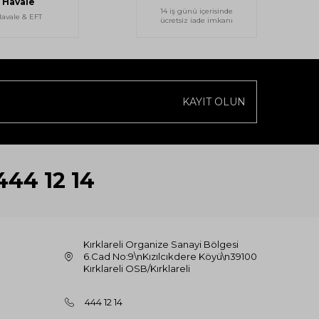
Havale
14 iş günü içerisinde
avale & EFT
ücretsiz iade imkanı
KAYIT OLUN
444 12 14
Kırklareli Organize Sanayi Bölgesi
6.Cad No:9\nKızılcıkdere Köyü\n39100
Kırklareli OSB/Kırklareli
444 12 14