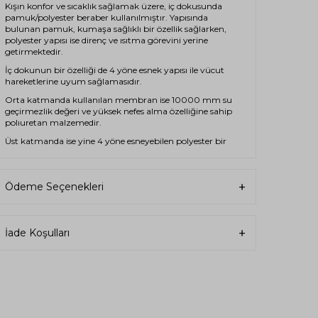
Kışın konfor ve sıcaklık sağlamak üzere, iç dokusunda
pamuk/polyester beraber kullanılmıştır. Yapısında
bulunan pamuk, kumaşa sağlıklı bir özellik sağlarken,
polyester yapısı ise direnç ve ısıtma görevini yerine
getirmektedir.
İç dokunun bir özelliği de 4 yöne esnek yapısı ile vücut
hareketlerine uyum sağlamasıdır.
Orta katmanda kullanılan membran ise 10000 mm su
geçirmezlik değeri ve yüksek nefes alma özelliğine sahip
polıuretan malzemedir.
Üst katmanda ise yine 4 yöne esneyebilen polyester bir
kumaş kullanılmıştır.
İçindeki elastan karışım ile esneklik ve konfor sağlar.
Ödeme Seçenekleri
Yüksek renk koruyuculuğuna sahip olan bu kumaş,
dayanıklılığı ile de dikkat çekmektedir.
Kumaşta yırtılma ve kopma direnci en üst seviyededir.
İade Koşulları
İÇERİK
Dış Katman:
%86 Polyester, %14 Elastan
2. Katman:
%100 Poliüretan