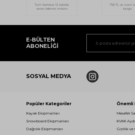
Tüm kartlara 12 taksite
750 TL ve üzeri ü
varan ödeme imkanı
kargo
E-BÜLTEN
ABONELIĞI
SOSYAL MEDYA
Popüler Kategoriler
Önemli B
Kayak Ekipmanları
Mesafeli S
Snowboard Ekipmanları
KVKK Aydı
Dağcılık Ekipmanları
Gizlilik ve