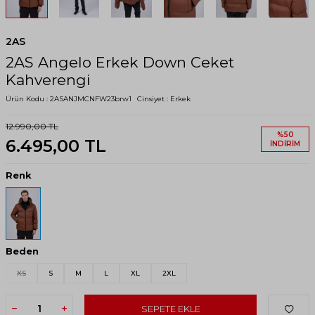
2AS
2AS Angelo Erkek Down Ceket
Kahverengi
Ürün Kodu :
2ASANJMCNFW23brw1
Cinsiyet :
Erkek
12.990,00
TL
%
50
6.495,00
TL
İNDIRIM
Renk
Beden
XS
S
M
L
XL
2XL
SEPETE EKLE