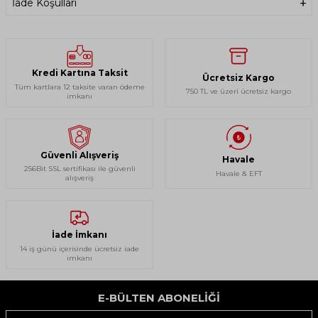
İade Koşulları
Kredi Kartına Taksit
Ücretsiz Kargo
Tüm kartlara 12 taksite varan ödeme
750 TL ve üzeri ücretsiz kargo
imkanı
Ürün Kodu: 2ASANJMCNFW23 - 2AS Angelo Erkek Down Ceket
Mont
Güvenli Alışveriş
Havale
256Bit SSL sertifikası ile güvenli
Havale & EFT
alışveriş
ÖZELLİKLER
Yumuşak dokunuşlu bu parlak kumaş, hafif yağmur, kar ve rüzgar gibi
öngörülemeyen hava koşullarına dayanacak şekilde üretilmiştir.
Hafif bir yapıya sahiptir. konforlu sıcaklık ve geniş hareket özgürlüğü
İade İmkanı
sağlar.
14 iş günü içerisinde ücretsiz iade
imkanı
Ayarlanabilir kapüşon ve örgü ribana manşetler rahatlık sağlarken ısıyı
hapseder.
İç kısımdaki askılar, zahmetsiz taşıma için sırt çantası askısı özelliği sağlar.
E-BÜLTEN ABONELIĞI
KUMAŞ BİLGİLERİ