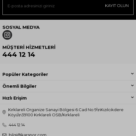
KAYIT OLUN
Dış Katman %100 Nylon
Astar: %100 Polyster
Dolum:
SOSYAL MEDYA
%90 Duck Down
%10 Feather
7
00 dolgu
MÜŞTERI HIZMETLERI
444 12 14
Popüler Kategoriler
Önemli Bilgiler
Hızlı Erişim
Kırklareli Organize Sanayi Bölgesi 6.Cad No:9\nKızılcıkdere
Köyü\n39100 Kırklareli OSB/Kırklareli
444 12 14
bilgi@karspor.com