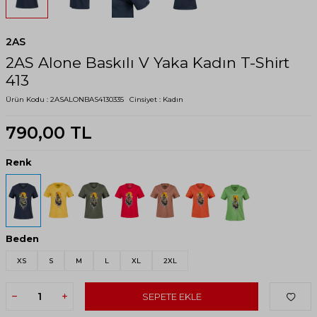
2AS
2AS Alone Baskılı V Yaka Kadın T-Shirt
413
Ürün Kodu :
2ASALONBAS4130335
Cinsiyet :
Kadın
790,00
TL
Renk
Beden
XS
S
M
L
XL
2XL
SEPETE EKLE