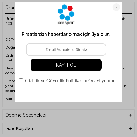
Ürün Açıklaması
Ürün Kodu:2ASALONBAS403-2AS Alone Baskılı V Yaka Kadın T-Shirt
403
DETAY
Doğal dokunuş, zarif detaylar.
Cildinizin nefes almasına izin veren %100 pamuk kumaştan
üretilmiştir.
Baskısında kullanılan orijinal boyalar sayesinde hem sağlığınızı hem
de doğayı korur.
Global Organic Textile Standard (GOTS) – Versiyon 7.0 sertifikalıdır,
yani üretim sürecinin tamamı doğa dostu ve etik standartlara uygun
şekilde gerçekleştirilmiştir.
Yalın ama fark yaratan bir stil arıyorsanız, bu parça sizin için üretildi.
Ödeme Seçenekleri
İade Koşulları