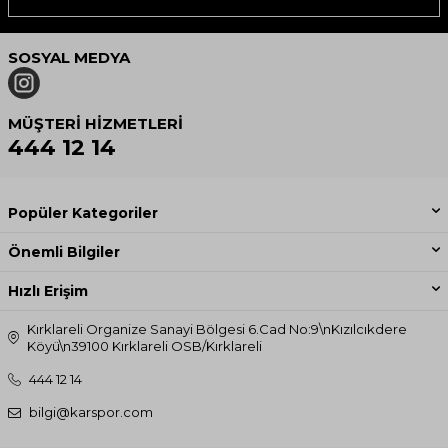
SOSYAL MEDYA
MÜŞTERI HIZMETLERI
444 12 14
Popüler Kategoriler
Önemli Bilgiler
Hızlı Erişim
Kırklareli Organize Sanayi Bölgesi 6.Cad No:9\nKızılcıkdere
Köyü\n39100 Kırklareli OSB/Kırklareli
444 12 14
bilgi@karspor.com