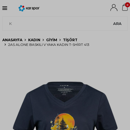
0
ARA
ANASAYFA
KADIN
GIYIM
TIŞÖRT
2AS ALONE BASKILI V YAKA KADIN T-SHIRT 413