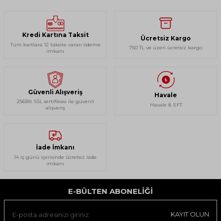
Kredi Kartına Taksit
Ücretsiz Kargo
Tüm kartlara 12 taksite varan ödeme
750 TL ve üzeri ücretsiz kargo
imkanı
Güvenli Alışveriş
Havale
256Bit SSL sertifikası ile güvenli
Havale & EFT
alışveriş
İade İmkanı
14 iş günü içerisinde ücretsiz iade
imkanı
E-BÜLTEN ABONELIĞI
KAYIT OLUN